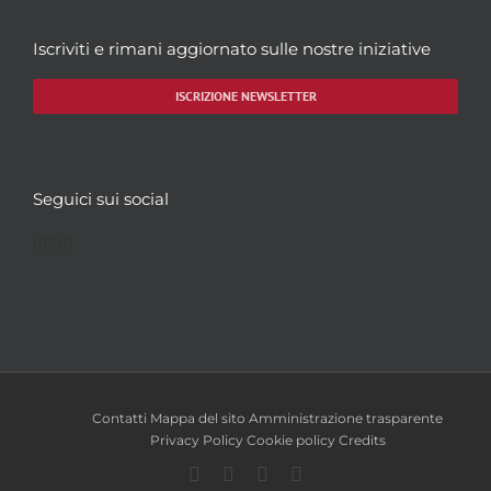
Iscriviti e rimani aggiornato sulle nostre iniziative
ISCRIZIONE NEWSLETTER
Seguici sui social
Facebook
Twitter
YouTube
Instagram
Contatti
Mappa del sito
Amministrazione trasparente
Privacy Policy
Cookie policy
Credits
Facebook
Twitter
YouTube
Instagram