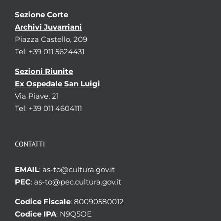
Sezione Corte
Archivi Juvarriani
Piazza Castello, 209
Tel: +39 011 5624431
Sezioni Riunite
Ex Ospedale San Luigi
Via Piave, 21
Tel: +39 011 4604111
CONTATTI
EMAIL
: as-to@cultura.gov.it
PEC
: as-to@pec.cultura.gov.it
Codice Fiscale
: 80090580012
Codice IPA
: N9Q5OE