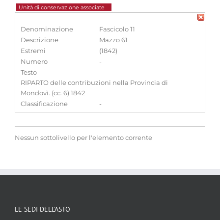
Unità di conservazione associate
Denominazione
Fascicolo 11
Descrizione
Mazzo 61
Estremi
(1842)
Numero
-
Testo
RIPARTO delle contribuzioni nella Provincia di
Mondovì. (cc. 6) 1842
Classificazione
-
Nessun sottolivello per l'elemento corrente
LE SEDI DELL’ASTO