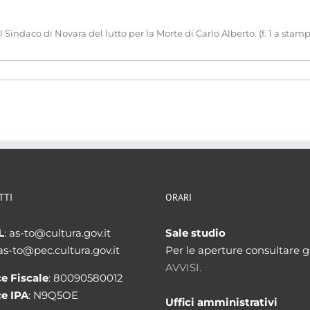
indaco di Novara del lutto per la Morte di Carlo Alberto. (f. 1 a stam
TTI
ORARI
L
: as-to@cultura.gov.it
Sale studio
 as-to@pec.cultura.gov.it
Per le aperture consultare gl
AVVISI.
e Fiscale
: 80090580012
e IPA
: N9Q5OE
Uffici amministrativi