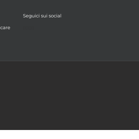
Seguici sui social
Facebook
Twitter
YouTube
Instagram
ccare