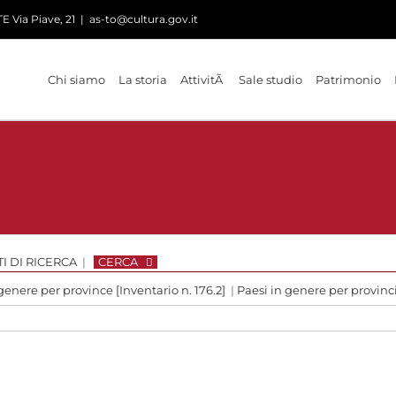
 Via Piave, 21
|
as-to@cultura.gov.it
Chi siamo
La storia
AttivitÃ
Sale studio
Patrimonio
I DI RICERCA
|
CERCA
genere per province [Inventario n. 176.2]
|
Paesi in genere per provinc