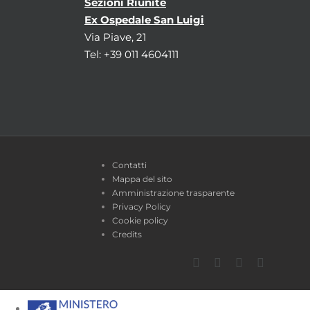
Sezioni Riunite
Ex Ospedale San Luigi
Via Piave, 21
Tel: +39 011 4604111
Contatti
Mappa del sito
Amministrazione trasparente
Privacy Policy
Cookie policy
Credits
Facebook
Twitter
YouTube
Instagra