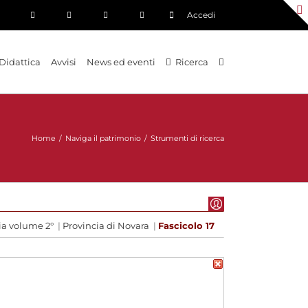
Accedi
Didattica
Avvisi
News ed eventi
Ricerca
Home
/
Naviga il patrimonio
/
Strumenti di ricerca
ia volume 2°
|
Provincia di Novara
|
Fascicolo 17