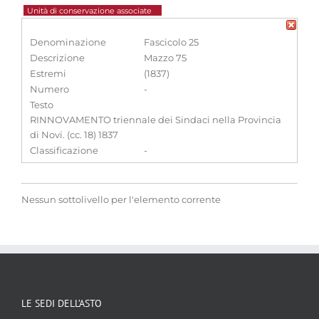
Unità di conservazione associate
Denominazione
Fascicolo 25
Descrizione
Mazzo 75
Estremi
(1837)
Numero
-
Testo
RINNOVAMENTO triennale dei Sindaci nella Provincia
di Novi. (cc. 18) 1837
Classificazione
-
Nessun sottolivello per l'elemento corrente
LE SEDI DELL’ASTO