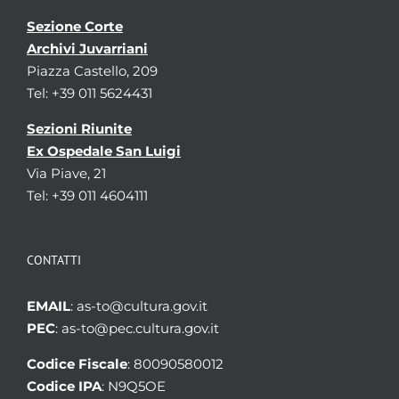
Sezione Corte
Archivi Juvarriani
Piazza Castello, 209
Tel: +39 011 5624431
Sezioni Riunite
Ex Ospedale San Luigi
Via Piave, 21
Tel: +39 011 4604111
CONTATTI
EMAIL
: as-to@cultura.gov.it
PEC
: as-to@pec.cultura.gov.it
Codice Fiscale
: 80090580012
Codice IPA
: N9Q5OE