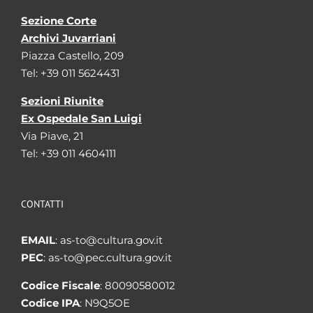
Sezione Corte
Archivi Juvarriani
Piazza Castello, 209
Tel: +39 011 5624431
Sezioni Riunite
Ex Ospedale San Luigi
Via Piave, 21
Tel: +39 011 4604111
CONTATTI
EMAIL
: as-to@cultura.gov.it
PEC
: as-to@pec.cultura.gov.it
Codice Fiscale
: 80090580012
Codice IPA
: N9Q5OE