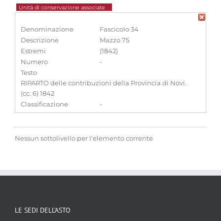
Unità di conservazione associate
Denominazione
Fascicolo 34
Descrizione
Mazzo 75
Estremi
(1842)
Numero
-
Testo
RIPARTO delle contribuzioni della Provincia di Novi.
(cc. 6) 1842
Classificazione
-
Nessun sottolivello per l'elemento corrente
LE SEDI DELL’ASTO