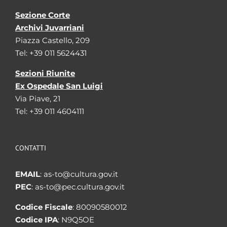
Sezione Corte
Archivi Juvarriani
Piazza Castello, 209
Tel: +39 011 5624431
Sezioni Riunite
Ex Ospedale San Luigi
Via Piave, 21
Tel: +39 011 4604111
CONTATTI
EMAIL
: as-to@cultura.gov.it
PEC
: as-to@pec.cultura.gov.it
Codice Fiscale
: 80090580012
Codice IPA
: N9Q5OE