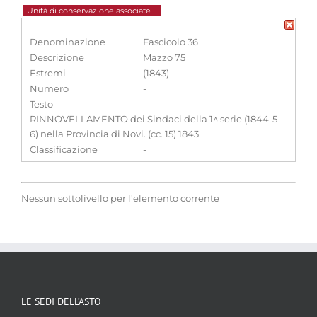
Unità di conservazione associate
Denominazione
Fascicolo 36
Descrizione
Mazzo 75
Estremi
(1843)
Numero
-
Testo
RINNOVELLAMENTO dei Sindaci della 1^ serie (1844-5-
6) nella Provincia di Novi. (cc. 15) 1843
Classificazione
-
Nessun sottolivello per l'elemento corrente
LE SEDI DELL’ASTO