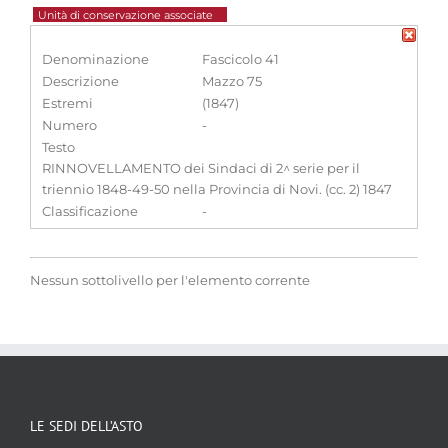
Unità di conservazione associate
Denominazione
Fascicolo 41
Descrizione
Mazzo 75
Estremi
(1847)
Numero
-
Testo
RINNOVELLAMENTO dei Sindaci di 2^ serie per il
triennio 1848-49-50 nella Provincia di Novi. (cc. 2) 1847
Classificazione
-
Nessun sottolivello per l'elemento corrente
LE SEDI DELL’ASTO