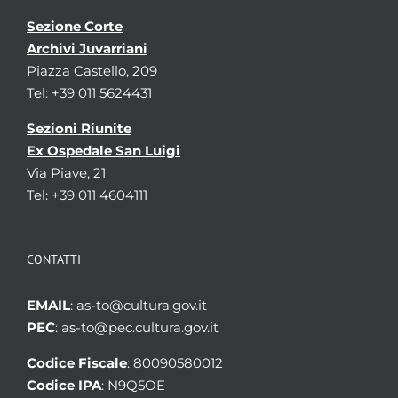
Sezione Corte
Archivi Juvarriani
Piazza Castello, 209
Tel: +39 011 5624431
Sezioni Riunite
Ex Ospedale San Luigi
Via Piave, 21
Tel: +39 011 4604111
CONTATTI
EMAIL
: as-to@cultura.gov.it
PEC
: as-to@pec.cultura.gov.it
Codice Fiscale
: 80090580012
Codice IPA
: N9Q5OE