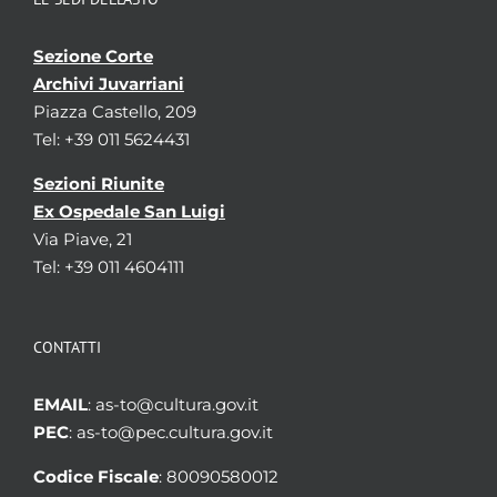
Sezione Corte
Archivi Juvarriani
Piazza Castello, 209
Tel: +39 011 5624431
Sezioni Riunite
Ex Ospedale San Luigi
Via Piave, 21
Tel: +39 011 4604111
CONTATTI
EMAIL
: as-to@cultura.gov.it
PEC
: as-to@pec.cultura.gov.it
Codice Fiscale
: 80090580012