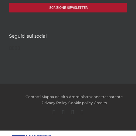
ISCRIZIONE NEWSLETTER
Seguici sui social
Facebook
Twitter
YouTube
Instagram
Contatti
Mappa del sito
Amministrazione trasparente
Privacy Policy
Cookie policy
Credits
Facebook
Twitter
YouTube
Instagram