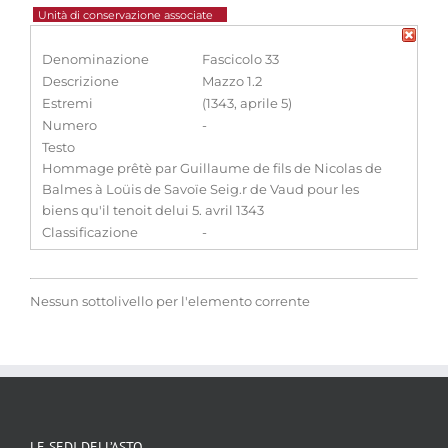
Unità di conservazione associate
Denominazione
Fascicolo 33
Descrizione
Mazzo 1.2
Estremi
(1343, aprile 5)
Numero
-
Testo
Hommage prêtè par Guillaume de fils de Nicolas de
Balmes à Loüis de Savoïe Seig.r de Vaud pour les
biens qu'il tenoit delui 5. avril 1343
Classificazione
-
Nessun sottolivello per l'elemento corrente
LE SEDI DELL’ASTO