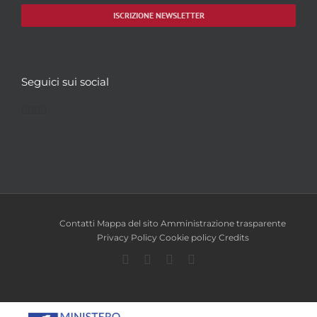
ISCRIZIONE NEWSLETTER
Seguici sui social
Facebook
Twitter
YouTube
Instagram
Contatti
Mappa del sito
Amministrazione trasparente
Privacy Policy
Cookie policy
Credits
Facebook
Twitter
YouTube
Instagram