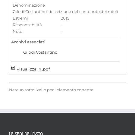
Denominazione
Gilodi Costantino, descrizione del contenuto dei rotoli
Estremi
2015
Responsabilità
-
Note
-
Archivi associati
Gilodi Costantino
Visualizza in .pdf
Nessun sottolivello per l'elemento corrente
LE SEDI DELL’ASTO