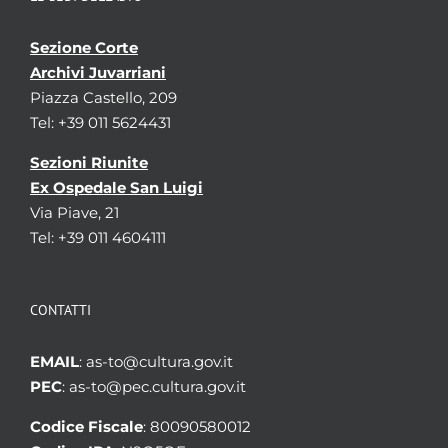
Sezione Corte
Archivi Juvarriani
Piazza Castello, 209
Tel: +39 011 5624431
Sezioni Riunite
Ex Ospedale San Luigi
Via Piave, 21
Tel: +39 011 4604111
CONTATTI
EMAIL
: as-to@cultura.gov.it
PEC
: as-to@pec.cultura.gov.it
Codice Fiscale
: 80090580012