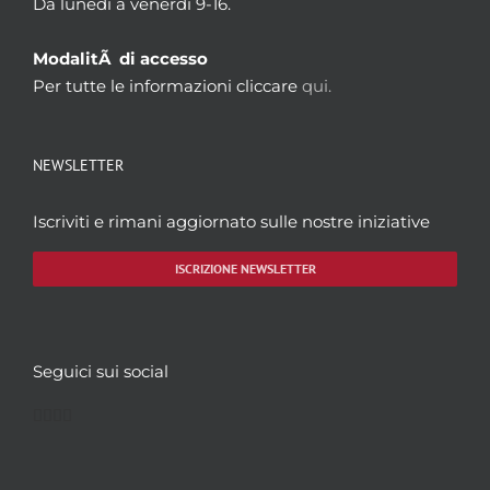
Da lunedì a venerdì 9-16.
ModalitÃ di accesso
Per tutte le informazioni cliccare
qui.
NEWSLETTER
Iscriviti e rimani aggiornato sulle nostre iniziative
ISCRIZIONE NEWSLETTER
Seguici sui social
Facebook
Twitter
YouTube
Instagram