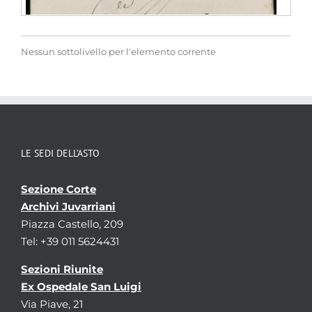
Nessun sottolivello per l'elemento corrente
Denominazione
Fascicolo 13. Arcivescovado d'Ambruno
LE SEDI DELL’ASTO
Descrizione
Mazzo 1
Estremi
(1702)
Numero
-
Sezione Corte
Testo
Archivi Juvarriani
Motivo per il quale crede il Presid.te Peyrani,
Piazza Castello, 209
che il Vescovo di Nizza abbia fatto publicare
Tel: +39 011 5624431
li Cedoloni contro il P. Arnaudo Ufficiale
Metropolitano d'Ambruno in quella Città
Sezioni Riunite
stabilito 1702
Ex Ospedale San Luigi
Classificazione
-
Via Piave, 21