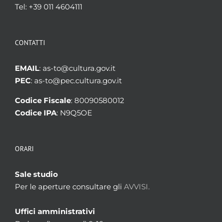
Tel: +39 011 4604111
CONTATTI
EMAIL
: as-to@cultura.gov.it
PEC
: as-to@pec.cultura.gov.it
Codice Fiscale
: 80090580012
Codice IPA
: N9Q5OE
ORARI
Sale studio
Per le aperture consultare gli
AVVISI.
Uffici amministrativi