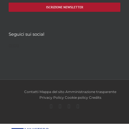
ISCRIZIONE NEWSLETTER
Seguici sui social
Facebook
Twitter
YouTube
Instagram
Contatti
Mappa del sito
Amministrazione trasparente
Privacy Policy
Cookie policy
Credits
Facebook
Twitter
YouTube
Instagram