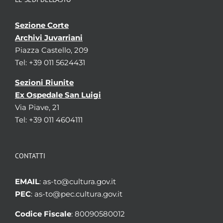
Sezione Corte
Archivi Juvarriani
Piazza Castello, 209
Tel: +39 011 5624431
Sezioni Riunite
Ex Ospedale San Luigi
Via Piave, 21
Tel: +39 011 4604111
CONTATTI
EMAIL
: as-to@cultura.gov.it
PEC
: as-to@pec.cultura.gov.it
Codice Fiscale
: 80090580012