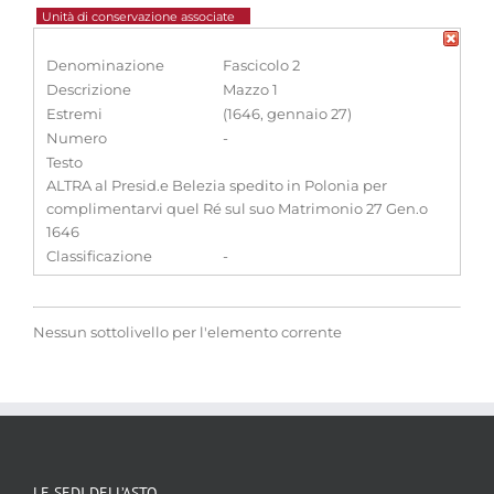
Unità di conservazione associate
Denominazione
Fascicolo 2
Descrizione
Mazzo 1
Estremi
(1646, gennaio 27)
Numero
-
Testo
ALTRA al Presid.e Belezia spedito in Polonia per
complimentarvi quel Ré sul suo Matrimonio 27 Gen.o
1646
Classificazione
-
Nessun sottolivello per l'elemento corrente
LE SEDI DELL’ASTO