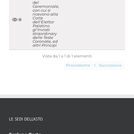
del
Ceremoniale,
con cui si
ricevono alla
Corte
dell'Elettor
Palatino
gl'Inviati
straordinary
delle Teste
Coronate, ed
altri Principi
Vista da 1 a 1 di 1 elementi
Precedente
1
Successivo
LE SEDI DELL’ASTO