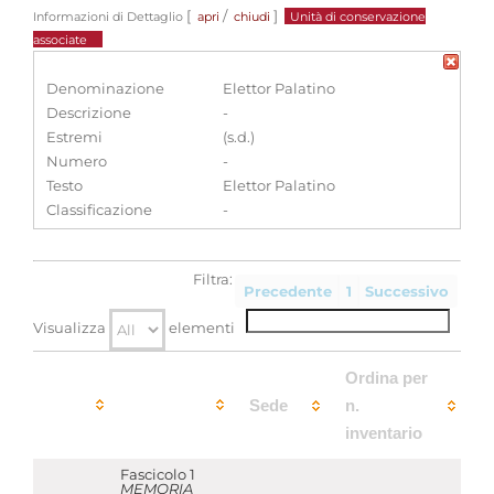
[
/
]
Informazioni di Dettaglio
apri
chiudi
Unità di conservazione
associate
Denominazione
Elettor Palatino
Descrizione
-
Estremi
(s.d.)
Numero
-
Testo
Elettor Palatino
Classificazione
-
Filtra:
Precedente
1
Successivo
Visualizza
elementi
Ordina per
Sede
n.
inventario
Fascicolo 1
MEMORIA