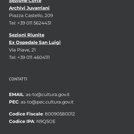
Sezione Corte
Archivi Juvarriani
Piazza Castello, 209
Tel: +39 011 5624431
Sezioni Riunite
Ex Ospedale San Luigi
Via Piave, 21
Tel: +39 011 4604111
CONTATTI
EMAIL
: as-to@cultura.gov.it
PEC
: as-to@pec.cultura.gov.it
Codice Fiscale
: 80090580012
Codice IPA
: N9Q5OE