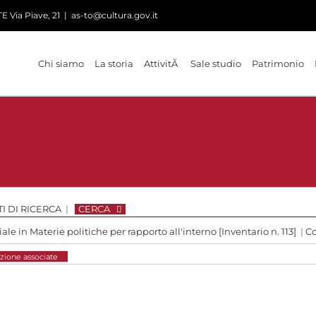
 Via Piave, 21
|
as-to@cultura.gov.it
Chi siamo
La storia
AttivitÃ
Sale studio
Patrimonio
I DI RICERCA
|
CERCA
le in Materie politiche per rapporto all'interno [Inventario n. 113]
|
Co
zione associate