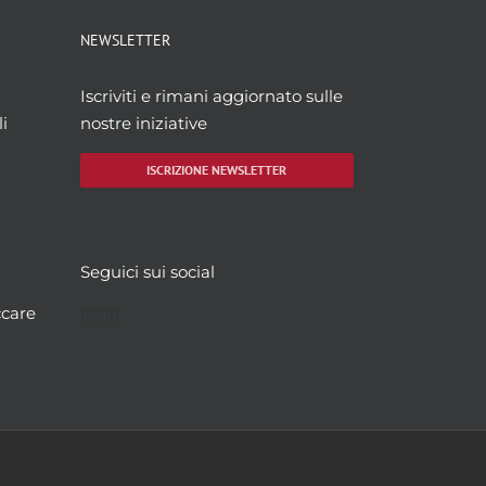
NEWSLETTER
Iscriviti e rimani aggiornato sulle
i
nostre iniziative
ISCRIZIONE NEWSLETTER
Seguici sui social
Facebook
Twitter
YouTube
Instagram
ccare