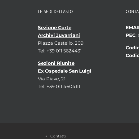
LE SEDI DELL’ASTO
CONTA
Sezione Corte
EMAI
Archivi Juvarriani
PEC
:
Piazza Castello, 209
Codic
Tel: +39 011 5624431
Codic
Sezioni Riunite
Ex Ospedale San Luigi
Via Piave, 21
Tel: +39 011 4604111
Contatti