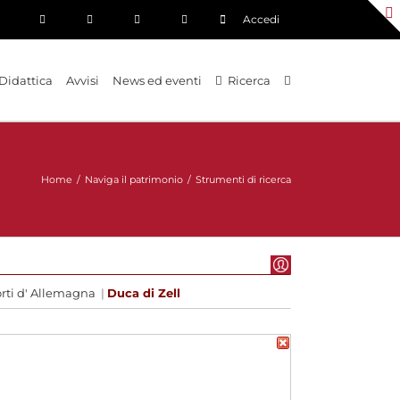
Accedi
Didattica
Avvisi
News ed eventi
Ricerca
Home
/
Naviga il patrimonio
/
Strumenti di ricerca
rti d' Allemagna
|
Duca di Zell