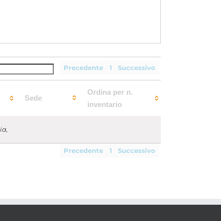
Precedente
1
Successivo
Ordina per n.
Sede
inventario
ia,
Precedente
1
Successivo