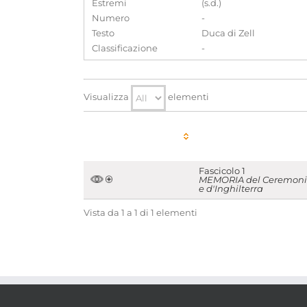
Estremi
(s.d.)
Numero
-
Testo
Duca di Zell
Classificazione
-
Visualizza
elementi
Fascicolo 1
MEMORIA del Ceremoniale 
e d'Inghilterra
Vista da 1 a 1 di 1 elementi