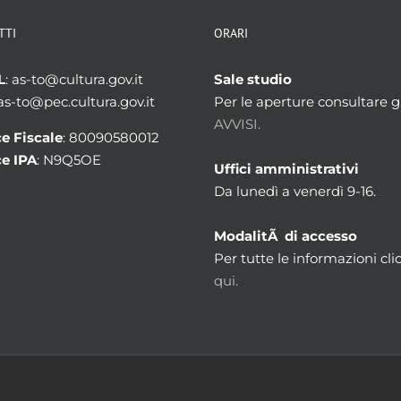
TTI
ORARI
L
: as-to@cultura.gov.it
Sale studio
 as-to@pec.cultura.gov.it
Per le aperture consultare gl
AVVISI.
e Fiscale
: 80090580012
e IPA
: N9Q5OE
Uffici amministrativi
Da lunedì a venerdì 9-16.
ModalitÃ di accesso
Per tutte le informazioni cli
qui.