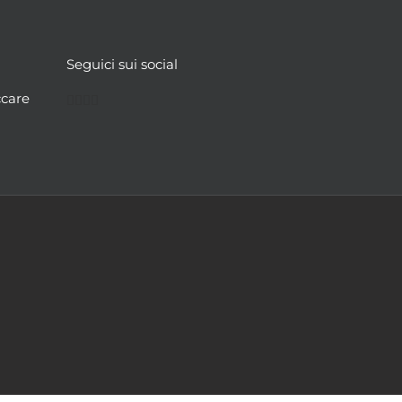
Seguici sui social
Facebook
Twitter
YouTube
Instagram
ccare