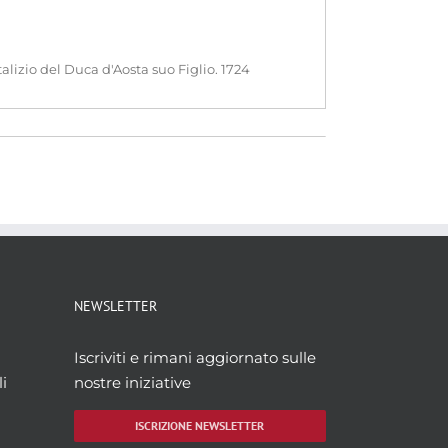
alizio del Duca d'Aosta suo Figlio. 1724
NEWSLETTER
Iscriviti e rimani aggiornato sulle
i
nostre iniziative
ISCRIZIONE NEWSLETTER