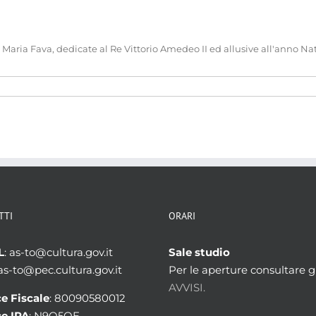
Maria Fava, dedicate al Re Vittorio Amedeo II ed allusive all'anno Nat
TTI
ORARI
L
: as-to@cultura.gov.it
Sale studio
 as-to@pec.cultura.gov.it
Per le aperture consultare gl
AVVISI.
e Fiscale
: 80090580012
e IPA
: N9Q5OE