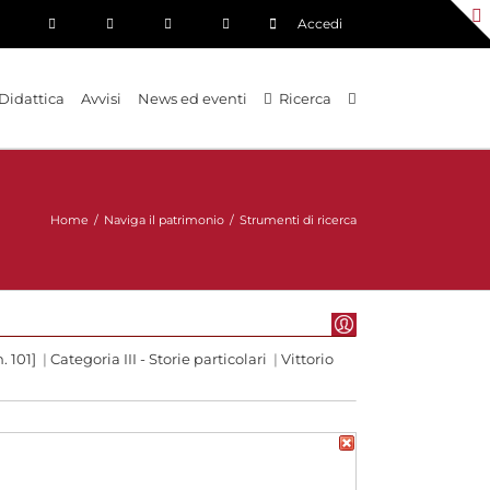
Accedi
Didattica
Avvisi
News ed eventi
Ricerca
Home
/
Naviga il patrimonio
/
Strumenti di ricerca
. 101]
|
Categoria III - Storie particolari
|
Vittorio