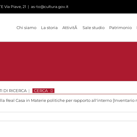
 Via Piave, 21
|
as-to@cultura.gov.it
Chi siamo
La storia
AttivitÃ
Sale studio
Patrimonio
I DI RICERCA
|
CERCA
lla Real Casa in Materie politiche per rapporto all'interno [Inventario n