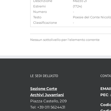
Descrizione
Mazzo 21
Estremi
(1724)
Numero
-
Testo
Poesie del Conte Nicolò 
Classificazione
-
Nessun sottolivello per l'elemento corrente
LE SEDI DELL’ASTO
CONTA
Sezione Corte
EMAI
Archivi Juvarriani
PEC
:
Piazza Castello, 209
Codic
Tel: +39 011 5624431
Codic