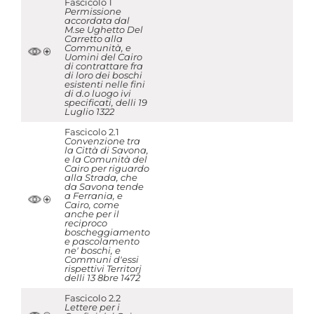
Fascicolo 1
Permissione
accordata dal
M.se Ughetto Del
Carretto alla
Communità, e
Uomini del Cairo
di contrattare fra
di loro dei boschi
esistenti nelle fini
di d.o luogo ivi
specificati, delli 19
Luglio 1322
Fascicolo 2.1
Convenzione tra
la Città di Savona,
e la Comunità del
Cairo per riguardo
alla Strada, che
da Savona tende
a Ferrania, e
Cairo, come
anche per il
reciproco
boscheggiamento
e pascolamento
ne' boschi, e
Communi d'essi
rispettivi Territorj
delli 13 8bre 1472
Fascicolo 2.2
Lettere per i