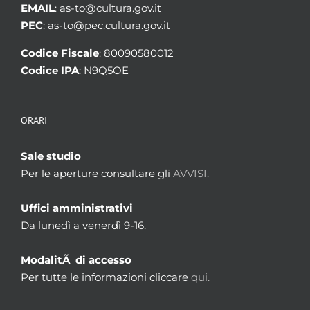
EMAIL
: as-to@cultura.gov.it
PEC
: as-to@pec.cultura.gov.it
Codice Fiscale
: 80090580012
Codice IPA
: N9Q5OE
ORARI
Sale studio
Per le aperture consultare gli
AVVISI.
Uffici amministrativi
Da lunedì a venerdì 9-16.
ModalitÃ di accesso
Per tutte le informazioni cliccare
qui.