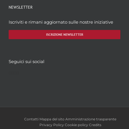
NEWSLETTER
Iscriviti e rimani aggiornato sulle nostre iniziative
ISCRIZIONE NEWSLETTER
Seguici sui social
Facebook
Twitter
YouTube
Instagram
Contatti
Mappa del sito
Amministrazione trasparente
Privacy Policy
Cookie policy
Credits