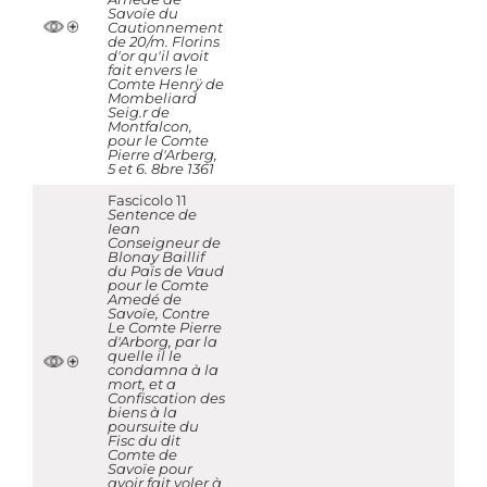
Savoïe du
Cautionnement
de 20/m. Florins
d'or qu'il avoit
fait envers le
Comte Henrÿ de
Mombeliard
Seig.r de
Montfalcon,
pour le Comte
Pierre d'Arberg,
5 et 6. 8bre 1361
Fascicolo 11
Sentence de
Iean
Conseigneur de
Blonay Baillif
du Païs de Vaud
pour le Comte
Amedé de
Savoïe, Contre
Le Comte Pierre
d'Arborg, par la
quelle il le
condamna à la
mort, et a
Confiscation des
biens à la
poursuite du
Fisc du dit
Comte de
Savoïe pour
avoir fait voler à