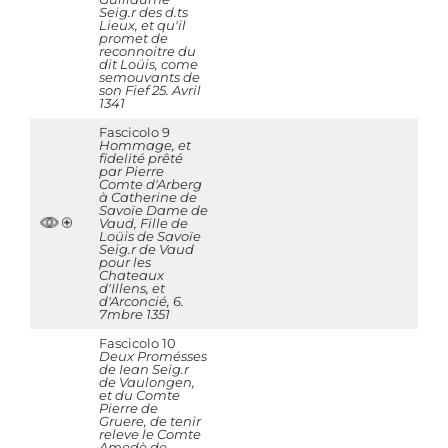
Seig.r des d.ts
Lieux, et qu'il
promet de
reconnoitre du
dit Loüis, come
semouvants de
son Fief 25. Avril
1341
Fascicolo 9
Hommage, et
fidelité prêté
par Pierre
Comte d'Arberg
à Catherine de
Savoïe Dame de
Vaud, Fille de
Loüis de Savoïe
Seig.r de Vaud
pour les
Chateaux
d'Illens, et
d'Arconcié, 6.
7mbre 1351
Fascicolo 10
Deux Promésses
de Iean Seig.r
de Vaulongen,
et du Comte
Pierre de
Gruere, de tenir
releve le Comte
Amedè de