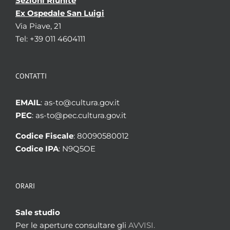
Sezioni Riunite
Ex Ospedale San Luigi
Via Piave, 21
Tel: +39 011 4604111
CONTATTI
EMAIL
: as-to@cultura.gov.it
PEC
: as-to@pec.cultura.gov.it
Codice Fiscale
: 80090580012
Codice IPA
: N9Q5OE
ORARI
Sale studio
Per le aperture consultare gli
AVVISI.