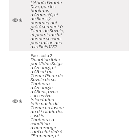
L'Abbé d'Haute
Rive, que les
habitans
d'Arquncié, et
de Illens ÿ
nommés, ont
prêté serment à
Pierre de Savoïe,
et promis de lui
donner secours
pour raison des
d.ts Fiefs 1252
Fascicolo 2
Donation faite
par Uldric Seig.r
d'Arcuncÿ, et
d'Albert au
Comte Pierre de
Savoïe de ses
Chateaux
d'Arcuncÿe
d'Allens, avec
successive
Infeodation
faite par le dit
Comte en faveur
du d.t Uldric des
susd.ts
Chateaux à
condition
d'hommage
sauf celui deû à
l'Empereur, et