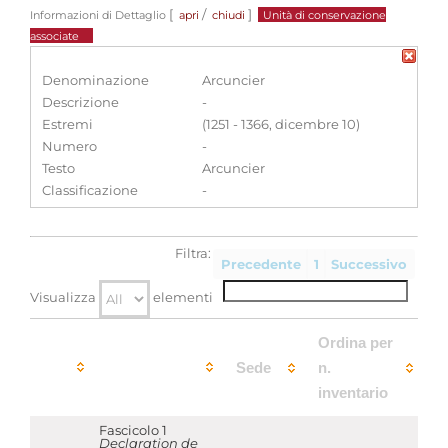
[
/
]
Informazioni di Dettaglio
apri
chiudi
Unità di conservazione
associate
Denominazione
Arcuncier
Descrizione
-
Estremi
(1251 - 1366, dicembre 10)
Numero
-
Testo
Arcuncier
Classificazione
-
Filtra:
Precedente
1
Successivo
Visualizza
elementi
Ordina per
Sede
n.
inventario
Fascicolo 1
Declaration de