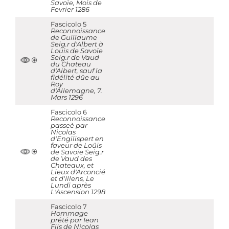
Savoïe, Mois de
Fevrier 1286
Fascicolo 5
Reconnoissance
de Guillaume
Seig.r d'Albert à
Loüis de Savoïe
Seig.r de Vaud
du Chateau
d'Albert, sauf la
fidélité düe au
Roy
d'Allemagne, 7.
Mars 1296
Fascicolo 6
Reconnoissance
passeè par
Nicolas
d'Engilispert en
faveur de Loüis
de Savoïe Seig.r
de Vaud des
Chateaux, et
Lieux d'Arconcié
et d'Illens, Le
Lundi après
L'Ascension 1298
Fascicolo 7
Hommage
prêté par Iean
Fils de Nicolas