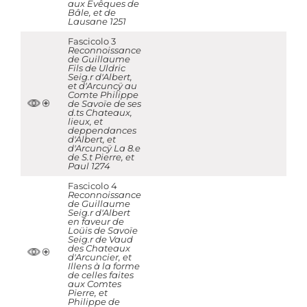
aux Evêques de
Bâle, et de
Lausane 1251
Fascicolo 3
Reconnoissance
de Guillaume
Fils de Uldric
Seig.r d'Albert,
et d'Arcuncÿ au
Comte Philippe
de Savoïe de ses
d.ts Chateaux,
lieux, et
deppendances
d'Albert, et
d'Arcuncÿ La 8.e
de S.t Pierre, et
Paul 1274
Fascicolo 4
Reconnoissance
de Guillaume
Seig.r d'Albert
en faveur de
Loüis de Savoïe
Seig.r de Vaud
des Chateaux
d'Arcuncier, et
Illens à la forme
de celles faites
aux Comtes
Pierre, et
Philippe de