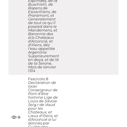
Espiindes, de la
Buschielli, de
Ropens de
Escavilliens, de
Praramont, et
Generalement
de tout ce qu'il
possied dans le
Mandemens, et
Baronnie des
d.ts Chateaux
d'Arconcié, et
d'Illens, déz
l'eau appellée
Argentine
Superieurement
en deça, et de là
de la Serone,
Mois de Ianvier
1314
Fascicolo 8
Declaration de
Iocer
Conseigneur de
Pont d'être
homme Lige de
Loüis de Savoïe
Seig.r de Vaud
pour les
Chateaux, et
Lieux d'Illens, et
d'Arconcié à lui
donnès par
Guillaume