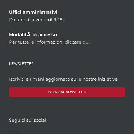
Uffici amministrativi
Da lunedì a venerdì 9-16.
ModalitÃ di accesso
Per tutte le informazioni cliccare
qui.
NEWSLETTER
Iscriviti e rimani aggiornato sulle nostre iniziative
ISCRIZIONE NEWSLETTER
Seguici sui social
Facebook
Twitter
YouTube
Instagram