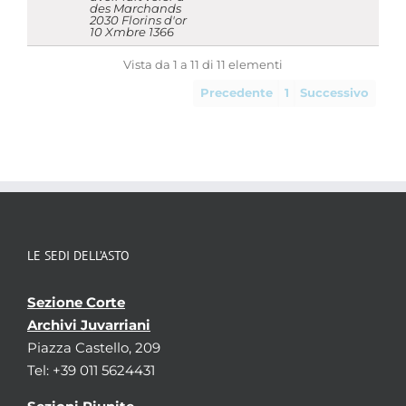
des Marchands
2030 Florins d'or
10 Xmbre 1366
Vista da 1 a 11 di 11 elementi
Precedente
1
Successivo
LE SEDI DELL’ASTO
Sezione Corte
Archivi Juvarriani
Piazza Castello, 209
Tel: +39 011 5624431