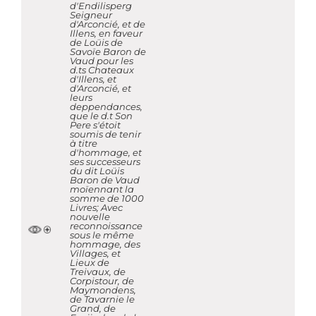
d'Endilisperg
Seigneur
d'Arconcié, et de
Illens, en faveur
de Loüis de
Savoïe Baron de
Vaud pour les
d.ts Chateaux
d'Illens, et
d'Arconcié, et
leurs
deppendances,
que le d.t Son
Pere s'étoit
soumis de tenir
à titre
d'hommage, et
ses successeurs
du dit Loüis
Baron de Vaud
moïennant la
somme de 1000
Livres; Avec
nouvelle
reconnoissance
sous le même
hommage, des
Villages, et
Lieux de
Treivaux, de
Corpistour, de
Maymondens,
de Tavarnie le
Grand, de