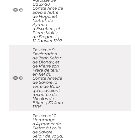
Paroisse de
Baux au
Comte Amé de
Savoïe Autre
de Hugonet
Metral, de
Aymon
d'Escobers, et
Pierre Molliz
de Freguesis,
12.Janvier 1297
Fascicolo 9
Declaration
de Jean Seig.r
de Blonay, et
de Pierre son
Frere de tenir
en fief du
Comte Amedé
de Savoïe la
Terre de Baux
qu'ils avoient
rachetée de
Nicolas de
Billens, 30 Juin
1305
Fascicolo 10
Hommage
d'Aymonet de
Flejac à Louis
de Savoïe
Seig.r de Vaud,