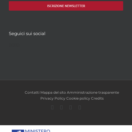
ISCRIZIONE NEWSLETTER
Seguici sui social
Facebook
Twitter
YouTube
Instagram
Contatti
Mappa del sito
Amministrazione trasparente
Privacy Policy
Cookie policy
Credits
Facebook
Twitter
YouTube
Instagram