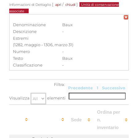
[
/
]
Informazioni di Dettaglio
apri
chiudi
Unità di conservazione
associate
Denominazione
Baux
Descrizione
-
Estremi
(1282, maggio - 1306, marzo 31)
Numero
-
Testo
Baux
Classificazione
-
Filtra:
Precedente
1
Successivo
Visualizza
elementi
Ordina per
Sede
n.
inventario