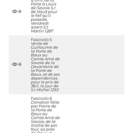
d'Ulric de la
Porte à Louis
de Savoïe S.r
de Vaud pour
le fief qu'il
possede,
Vendredi
avant S.t
Martin 1287
Fascicolo 5
Vente de
Guillaume de
la Porte de
Baux au
Comte Amé de
Savoïe de la
Devanterie de
la Porte de
Baux, et de ses
dependences
pour le prix de
38.ll, le jour de
S.t Michel 1293
Fascicolo 6
Donation faite
par Pierre de
la Porte de
Baux au
Comte Amé de
Savoïe, de la
moitié de son
four, siz près