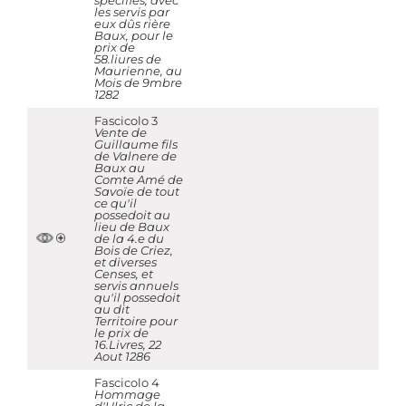
specifiés, avec
les servis par
eux dûs rière
Baux, pour le
prix de
58.liures de
Maurienne, au
Mois de 9mbre
1282
Fascicolo 3
Vente de
Guillaume fils
de Valnere de
Baux au
Comte Amé de
Savoïe de tout
ce qu'il
possedoit au
lieu de Baux
de la 4.e du
Bois de Criez,
et diverses
Censes, et
servis annuels
qu'il possedoit
au dit
Territoire pour
le prix de
16.Livres, 22
Aout 1286
Fascicolo 4
Hommage