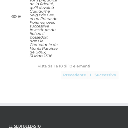
sans prejudice
de la fidelité,
qu'il devoit à
Guillaume
Seig.r de Gex,
et au Prieur de
Païerne, avec
successive
Investiture du
fief qu'il
possedoit
dans le
Chatellanie de
Monts Paroisse
de Baux,
31.Mars 1306
Vista da 1 a 10 di 10 elementi
Precedente
1
Successivo
LE SEDI DELL’ASTO