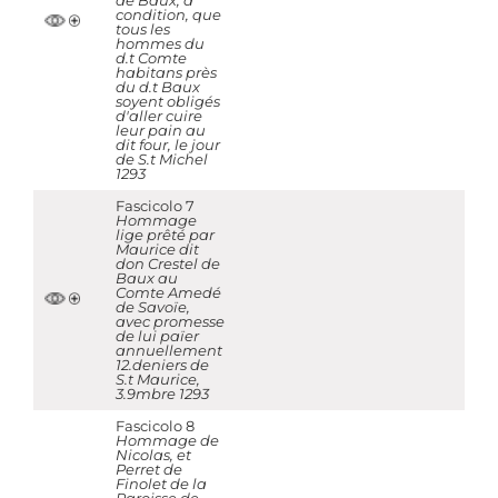
de Baux, à
condition, que
tous les
hommes du
d.t Comte
habitans près
du d.t Baux
soyent obligés
d'aller cuire
leur pain au
dit four, le jour
de S.t Michel
1293
Fascicolo 7
Hommage
lige prêté par
Maurice dit
don Crestel de
Baux au
Comte Amedé
de Savoïe,
avec promesse
de lui païer
annuellement
12.deniers de
S.t Maurice,
3.9mbre 1293
Fascicolo 8
Hommage de
Nicolas, et
Perret de
Finolet de la