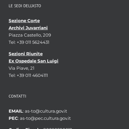
LE SEDI DELL’ASTO
Sezione Corte
Archivi Juvarriani
Piazza Castello, 209
Tel: +39 011 5624431
Sezioni Riunite
Ex Ospedale San Luigi
Via Piave, 21
Tel: +39 011 4604111
CONTATTI
EMAIL
: as-to@cultura.gov.it
PEC
: as-to@pec.cultura.gov.it