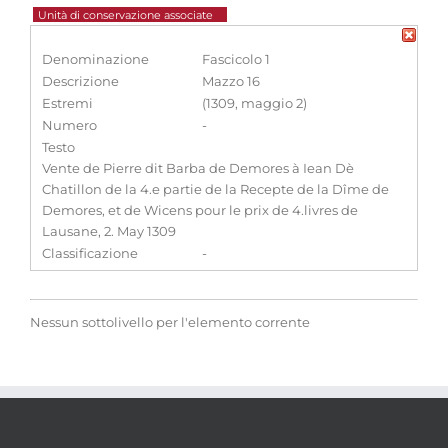
Unità di conservazione associate
Denominazione
Fascicolo 1
Descrizione
Mazzo 16
Estremi
(1309, maggio 2)
Numero
-
Testo
Vente de Pierre dit Barba de Demores à Iean Dè
Chatillon de la 4.e partie de la Recepte de la Dîme de
Demores, et de Wicens pour le prix de 4.livres de
Lausane, 2. May 1309
Classificazione
-
Nessun sottolivello per l'elemento corrente