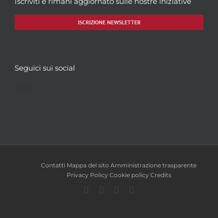
Iscriviti e rimani aggiornato sulle nostre iniziative
ISCRIZIONE NEWSLETTER
Seguici sui social
Facebook
Twitter
YouTube
Instagram
Contatti
Mappa del sito
Amministrazione trasparente
Privacy Policy
Cookie policy
Credits
Facebook
Twitter
YouTube
Instagram