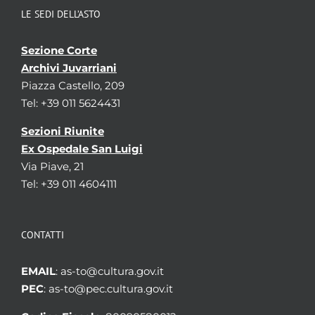
LE SEDI DELL’ASTO
Sezione Corte
Archivi Juvarriani
Piazza Castello, 209
Tel: +39 011 5624431
Sezioni Riunite
Ex Ospedale San Luigi
Via Piave, 21
Tel: +39 011 4604111
CONTATTI
EMAIL
: as-to@cultura.gov.it
PEC
: as-to@pec.cultura.gov.it