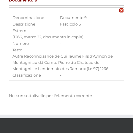
Documento 9
Denominazione
Documento 9
Descrizione
Fascicolo 5
Estremi
(1266, marzo 22, documento in copia)
Numero
-
Testo
Autre Reconnoisance de Guillaume Fils d'Aymon de
Montagni au d.t Comte Pierre du Chateau de
Montagni Le Lendemain des Ramaux (f.e 97) 1266
Classificazione
-
Nessun sottolivello per l'elemento corrente