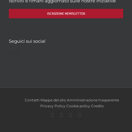
Iscriviti e rimani aggiornato sulle nostre iniziative
ISCRIZIONE NEWSLETTER
Seguici sui social
Facebook
Twitter
YouTube
Instagram
Contatti
Mappa del sito
Amministrazione trasparente
Privacy Policy
Cookie policy
Credits
Facebook
Twitter
YouTube
Instagram