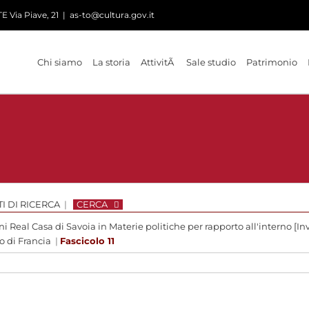
 Via Piave, 21
|
as-to@cultura.gov.it
Chi siamo
La storia
AttivitÃ
Sale studio
Patrimonio
I DI RICERCA
|
CERCA
 Real Casa di Savoia in Materie politiche per rapporto all'interno [Inv
po di Francia
|
Fascicolo 11