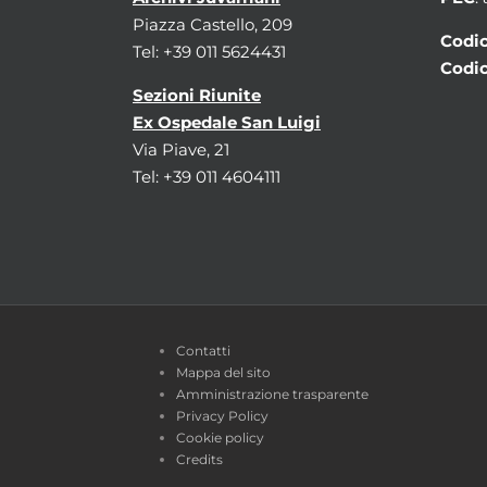
Piazza Castello, 209
Codic
Tel: +39 011 5624431
Codic
Sezioni Riunite
Ex Ospedale San Luigi
Via Piave, 21
Tel: +39 011 4604111
Contatti
Mappa del sito
Amministrazione trasparente
Privacy Policy
Cookie policy
Credits