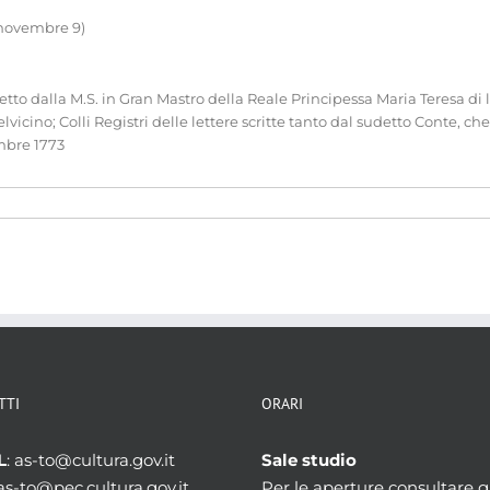
, novembre 9)
etto dalla M.S. in Gran Mastro della Reale Principessa Maria Teresa di lu
vicino; Colli Registri delle lettere scritte tanto dal sudetto Conte, c
9mbre 1773
TTI
ORARI
L
: as-to@cultura.gov.it
Sale studio
 as-to@pec.cultura.gov.it
Per le aperture consultare gl