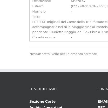
Descrizione
Mazzo 47
Estremi
(1773, ottobre 26 - 1773
Numero
-
Testo
LETTERE originali del Conte della Trinità stato el
accompagnarla nel di lei viaggio sino al Pontebel
pendente il sudetto viaggio. dalli 26. 8bre a 9. 
Classificazione
-
Nessun sottolivello per l'elemento corrente
LE SEDI DELL’ASTO
CONTA
Sezione Corte
EMAI
Archivi Juvarriani
PEC
: