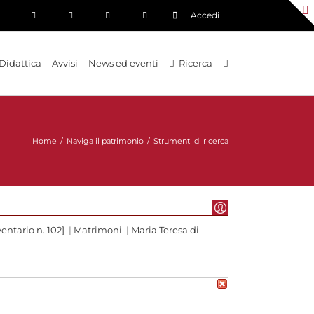
Accedi
Didattica
Avvisi
News ed eventi
Ricerca
Home
/
Naviga il patrimonio
/
Strumenti di ricerca
entario n. 102]
|
Matrimoni
|
Maria Teresa di