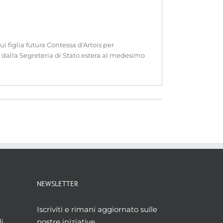
i figlia futura Contessa d'Artois per
he dalla Segreteria di Stato estera al medesimo
NEWSLETTER
Iscriviti e rimani aggiornato sulle
i
nostre iniziative