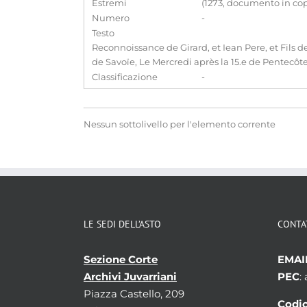
Estremi
(1273, documento in cop
Numero
-
Testo
Reconnoissance de Girard, et Iean Pere, et Fils d
de Savoïe, Le Mercredi après la 15.e de Pentecôtes
Classificazione
-
Nessun sottolivello per l'elemento corrente
LE SEDI DELL’ASTO
CONTA
Sezione Corte
EMAI
Archivi Juvarriani
PEC
:
Piazza Castello, 209
Codic