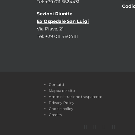
Tel: +39 011 5624431
Codic
Sezioni Riunite
Ex Ospedale San Luigi
Via Piave, 21
Tel: +39 011 4604111
Contatti
Mappa del sito
Amministrazione trasparente
Privacy Policy
Cookie policy
Credits
Facebook
Twitter
YouTube
Instagra