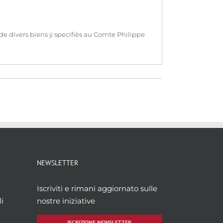
 de divers biens ÿ specifiès au Comte Philippe
NEWSLETTER
Iscriviti e rimani aggiornato sulle
i
nostre iniziative
ISCRIZIONE NEWSLETTER