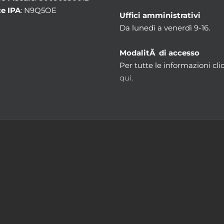
e IPA
: N9Q5OE
Uffici amministrativi
Da lunedì a venerdì 9-16.
ModalitÃ di accesso
Per tutte le informazioni cli
qui.
m