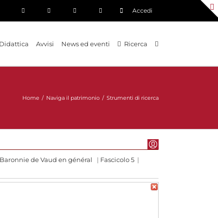
Accedi
Didattica
Avvisi
News ed eventi
Ricerca
Home
/
Naviga il patrimonio
/
Strumenti di ricerca
Baronnie de Vaud en général
|
Fascicolo 5
|