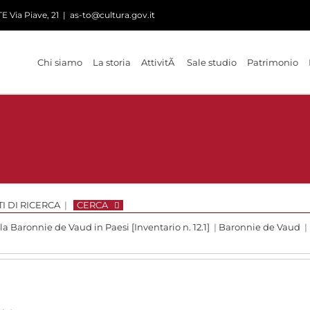
 Via Piave, 21
|
as-to@cultura.gov.it
Chi siamo
La storia
AttivitÃ
Sale studio
Patrimonio
I DI RICERCA
|
CERCA
 la Baronnie de Vaud in Paesi [Inventario n. 12.1]
|
Baronnie de Vaud
|