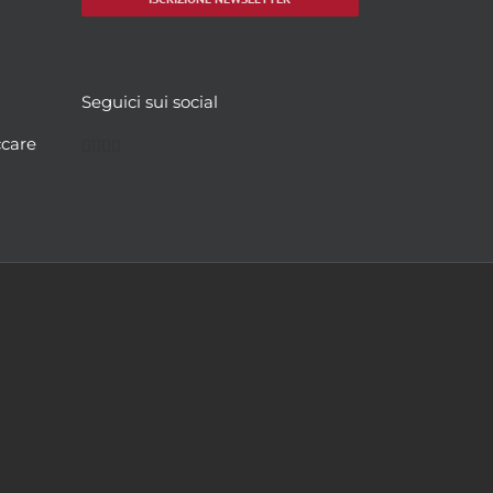
Seguici sui social
Facebook
Twitter
YouTube
Instagram
ccare