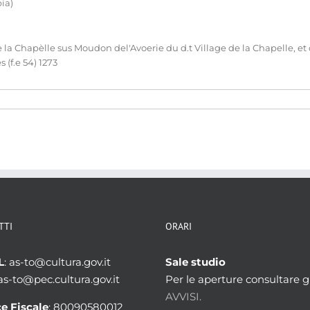
ia)
e la Chapèlle sus Moudon del'Avoerie du d.t Village de la Chapelle, et
 (f.e 54) 1273
TTI
ORARI
L
: as-to@cultura.gov.it
Sale studio
 as-to@pec.cultura.gov.it
Per le aperture consultare gl
AVVISI.
e Fiscale
: 80090580012