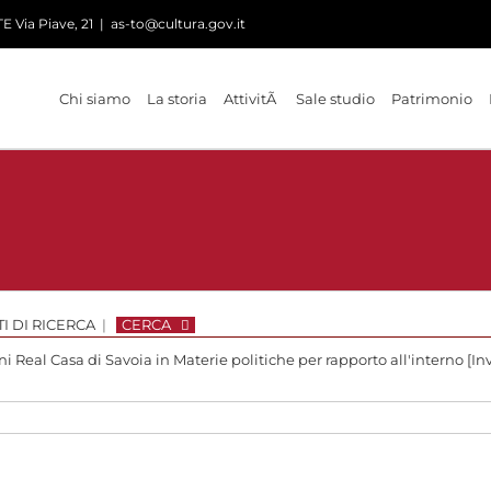
 Via Piave, 21
|
as-to@cultura.gov.it
Chi siamo
La storia
AttivitÃ
Sale studio
Patrimonio
I DI RICERCA
|
CERCA
 Real Casa di Savoia in Materie politiche per rapporto all'interno [Inv