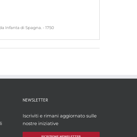
da Infanta di Spagna. - 1750
NEWSLETTER
Iscriviti e rimani aggiornato sulle
i
nostre iniziative
ISCRIZIONE NEWSLETTER