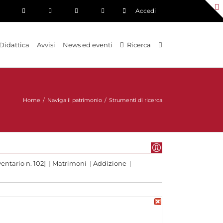
Accedi
Didattica
Avvisi
News ed eventi
Ricerca
Home
/
Naviga il patrimonio
/
Strumenti di ricerca
entario n. 102]
|
Matrimoni
|
Addizione
|