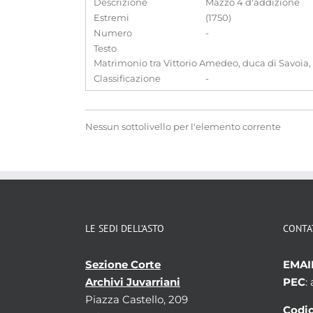
Descrizione
Mazzo 4 d'addizione
Estremi
(1750)
Numero
-
Testo
Matrimonio tra Vittorio Amedeo, duca di Savoia, f
Classificazione
-
Nessun sottolivello per l'elemento corrente
LE SEDI DELL’ASTO
CONTA
Sezione Corte
EMAI
Archivi Juvarriani
PEC
:
Piazza Castello, 209
Codic