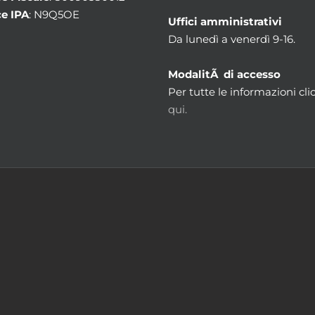
e IPA
: N9Q5OE
Uffici amministrativi
Da lunedì a venerdì 9-16.
ModalitÃ di accesso
Per tutte le informazioni cli
qui.
m