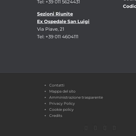
Tel: +39 011 5624431
Codic
Sezioni Riunite
Ex Ospedale San Luigi
Via Piave, 21
Tel: +39 011 4604111
Contatti
Mappa del sito
Amministrazione trasparente
Privacy Policy
Cookie policy
Credits
Facebook
Twitter
YouTube
Instagra