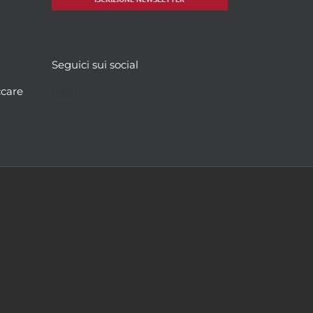
Seguici sui social
Facebook
Twitter
YouTube
Instagram
ccare