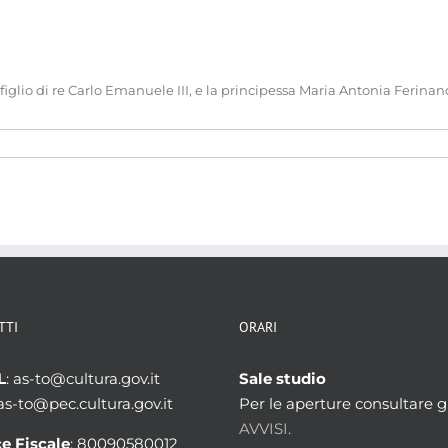
iglio di re Carlo Emanuele III, e la principessa Maria Antonia Ferinan
TTI
ORARI
L
: as-to@cultura.gov.it
Sale studio
 as-to@pec.cultura.gov.it
Per le aperture consultare gl
AVVISI.
e Fiscale
: 80090580012