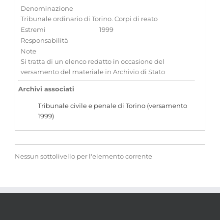
Denominazione
Tribunale ordinario di Torino. Corpi di reato
Estremi
1999
Responsabilità
-
Note
Si tratta di un elenco redatto in occasione del
versamento del materiale in Archivio di Stato
Archivi associati
Tribunale civile e penale di Torino (versamento
1999)
Nessun sottolivello per l'elemento corrente