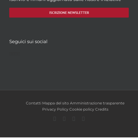
ISCRIZIONE NEWSLETTER
Seguici sui social
Facebook
Twitter
YouTube
Instagram
Contatti
Mappa del sito
Amministrazione trasparente
Privacy Policy
Cookie policy
Credits
Facebook
Twitter
YouTube
Instagram