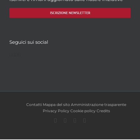
ISCRIZIONE NEWSLETTER
Seguici sui social
Facebook
Twitter
YouTube
Instagram
Contatti
Mappa del sito
Amministrazione trasparente
Privacy Policy
Cookie policy
Credits
Facebook
Twitter
YouTube
Instagram