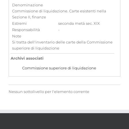
Denominazione
Commissione di liquidazione. Carte esistenti nella
Sezione II, finanze
Estremi
seconda metà sec. XIX
Responsabilità
-
Note
Si tratta dell'inventario delle carte della Commissione
superiore di liquidazione
Archivi associati
Commissione superiore di liquidazione
Nessun sottolivello per l'elemento corrente