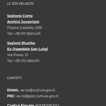
LE SEDI DELL’ASTO
Sezione Corte
Archivi Juvarriani
Piazza Castello, 209
Tel: +39 011 5624431
Sezioni Riunite
Ex Ospedale San Luigi
Via Piave, 21
Tel: +39 011 4604111
CONTATTI
EMAIL
: as-to@cultura.gov.it
PEC
: as-to@pec.cultura.gov.it
Codice Fiscale
: 80090580012