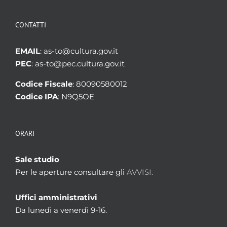
CONTATTI
EMAIL
: as-to@cultura.gov.it
PEC
: as-to@pec.cultura.gov.it
Codice Fiscale
: 80090580012
Codice IPA
: N9Q5OE
ORARI
Sale studio
Per le aperture consultare gli
AVVISI.
Uffici amministrativi
Da lunedì a venerdì 9-16.