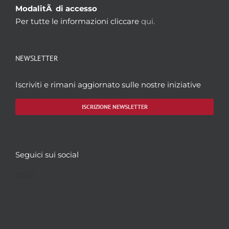
ModalitÃ di accesso
Per tutte le informazioni cliccare
qui.
NEWSLETTER
Iscriviti e rimani aggiornato sulle nostre iniziative
ISCRIZIONE NEWSLETTER
Seguici sui social
Facebook
Twitter
YouTube
Instagram