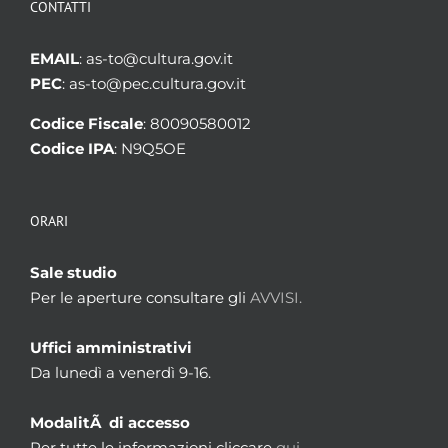
CONTATTI
EMAIL
: as-to@cultura.gov.it
PEC
: as-to@pec.cultura.gov.it
Codice Fiscale
: 80090580012
Codice IPA
: N9Q5OE
ORARI
Sale studio
Per le aperture consultare gli
AVVISI.
Uffici amministrativi
Da lunedì a venerdì 9-16.
ModalitÃ di accesso
Per tutte le informazioni cliccare
qui.