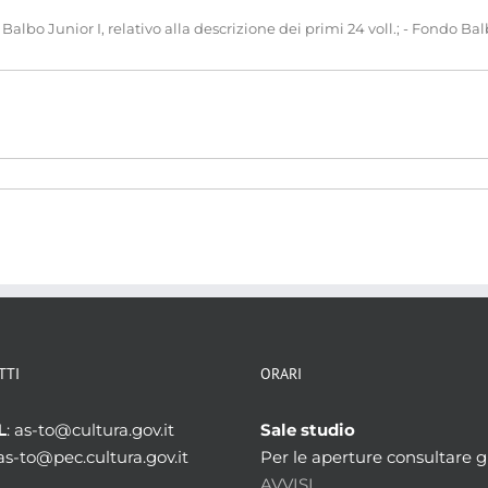
Balbo Junior I, relativo alla descrizione dei primi 24 voll.; - Fondo Balbo
TTI
ORARI
L
: as-to@cultura.gov.it
Sale studio
 as-to@pec.cultura.gov.it
Per le aperture consultare gl
AVVISI.