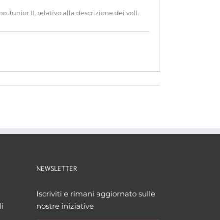
 Junior II, relativo alla descrizione dei voll.
NEWSLETTER
Iscriviti e rimani aggiornato sulle
i
nostre iniziative