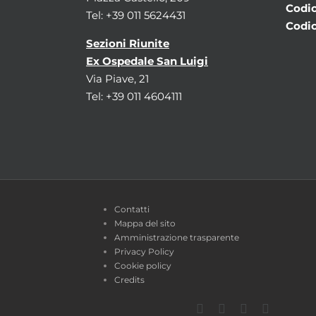
Codic
Tel: +39 011 5624431
Codic
Sezioni Riunite
Ex Ospedale San Luigi
Via Piave, 21
Tel: +39 011 4604111
Contatti
Mappa del sito
Amministrazione trasparente
Privacy Policy
Cookie policy
Credits
Facebook
Twitter
YouTube
Instagra