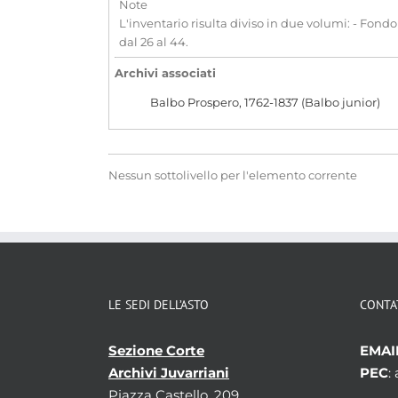
Note
L'inventario risulta diviso in due volumi: - Fondo 
dal 26 al 44.
Archivi associati
Balbo Prospero, 1762-1837 (Balbo junior)
Nessun sottolivello per l'elemento corrente
LE SEDI DELL’ASTO
CONTA
Sezione Corte
EMAI
Archivi Juvarriani
PEC
:
Piazza Castello, 209