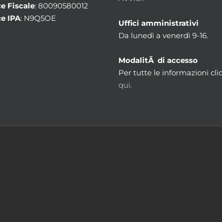
e Fiscale
: 80090580012
e IPA
: N9Q5OE
Uffici amministrativi
Da lunedì a venerdì 9-16.
ModalitÃ di accesso
Per tutte le informazioni cli
qui.
m