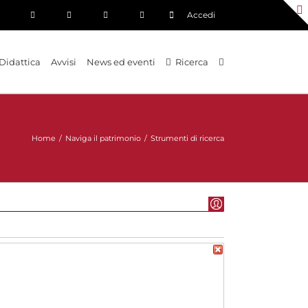
Accedi
Didattica
Avvisi
News ed eventi
Ricerca
Home
/
Naviga il patrimonio
/
Strumenti di ricerca