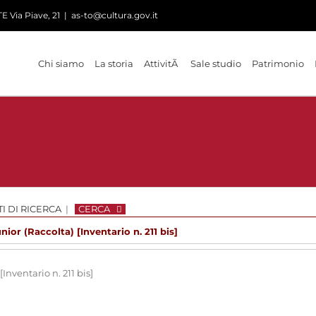
 Via Piave, 21
|
as-to@cultura.gov.it
Chi siamo
La storia
AttivitÃ
Sale studio
Patrimonio
I DI RICERCA
|
CERCA
nior (Raccolta) [Inventario n. 211 bis]
Inventario n. 211 bis]