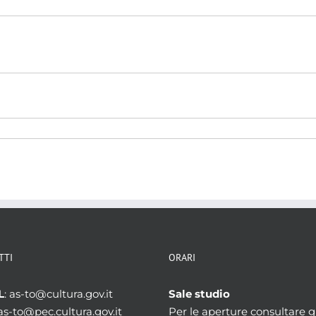
TTI
ORARI
L
: as-to@cultura.gov.it
Sale studio
 as-to@pec.cultura.gov.it
Per le aperture consultare gl