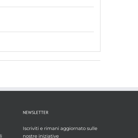
NEWSLETTER
Iscriviti e rimani aggiornato sulle
i
nostre iniziative