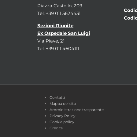
Piazza Castello, 209
Codic
Tel: +39 011 5624431
Codic
Sezioni Riunite
Ex Ospedale San Luigi
Via Piave, 21
Tel: +39 011 4604111
Contatti
Mappa del sito
Amministrazione trasparente
Privacy Policy
Cookie policy
Credits