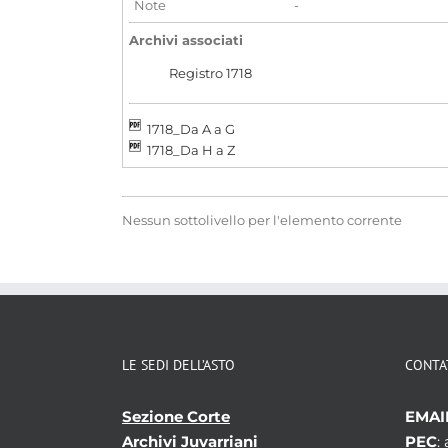
Note
-
Archivi associati
Registro 1718
1718_Da A a G
1718_Da H a Z
Nessun sottolivello per l'elemento corrente
LE SEDI DELL’ASTO
CONTA
Sezione Corte
EMAI
Archivi Juvarriani
PEC
: