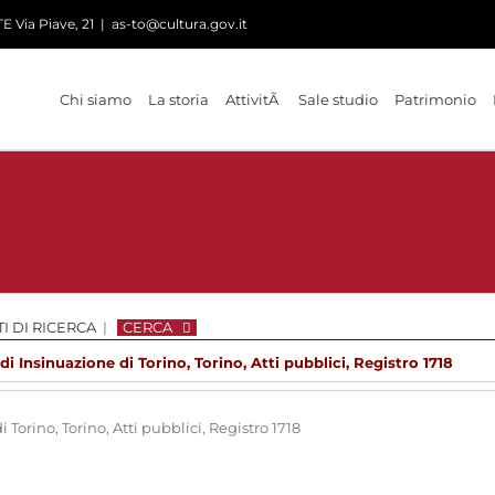
 Via Piave, 21
|
as-to@cultura.gov.it
Chi siamo
La storia
AttivitÃ
Sale studio
Patrimonio
I DI RICERCA
|
CERCA
 di Insinuazione di Torino, Torino, Atti pubblici, Registro 1718
i Torino, Torino, Atti pubblici, Registro 1718