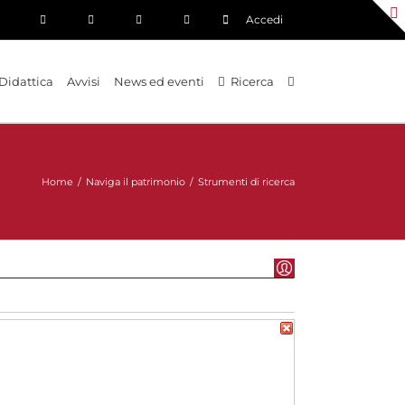
Accedi
Didattica
Avvisi
News ed eventi
Ricerca
Home
/
Naviga il patrimonio
/
Strumenti di ricerca