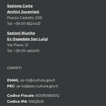
Sezione Corte
Archivi Juvarriani
Piazza Castello, 209
Tel: +39 011 5624431
Sezioni Riunite
Ex Ospedale San Luigi
Via Piave, 21
Tel: +39 011 4604111
CONTATTI
EMAIL
: as-to@cultura.gov.it
PEC
: as-to@pec.cultura.gov.it
Codice Fiscale
: 80090580012
Codice IPA
: N9Q5OE