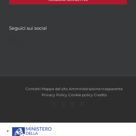
Seguici sui social
Facebook
Twitter
YouTube
Instagram
Contatti
Mappa del sito
Amministrazione trasparente
Privacy Policy
Cookie policy
Credits
Facebook
Twitter
YouTube
Instagram