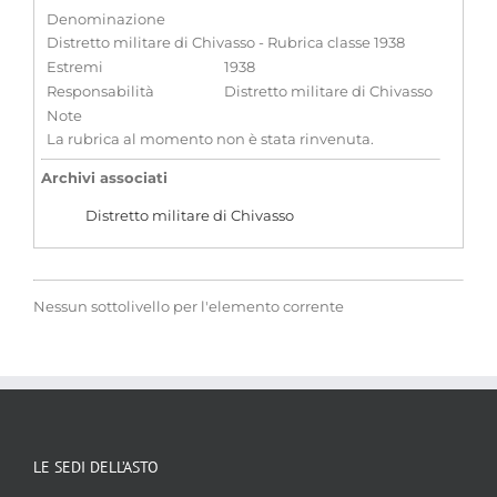
Denominazione
Distretto militare di Chivasso - Rubrica classe 1938
Estremi
1938
Responsabilità
Distretto militare di Chivasso
Note
La rubrica al momento non è stata rinvenuta.
Archivi associati
Distretto militare di Chivasso
Nessun sottolivello per l'elemento corrente
LE SEDI DELL’ASTO