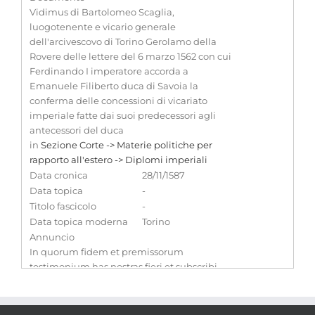
Vidimus di Bartolomeo Scaglia,
luogotenente e vicario generale
dell'arcivescovo di Torino Gerolamo della
Rovere delle lettere del 6 marzo 1562 con cui
Ferdinando I imperatore accorda a
Emanuele Filiberto duca di Savoia la
conferma delle concessioni di vicariato
imperiale fatte dai suoi predecessori agli
antecessori del duca
in
Sezione Corte -> Materie politiche per
rapporto all'estero -> Diplomi imperiali
Data cronica
28/11/1587
Data topica
-
Titolo fascicolo
-
Data topica moderna
Torino
Annuncio
In quorum fidem et premissorum
testimonium has nostras fieri et subscribi
sigilloque archiepiscopali debite muniri
iussimus
Nota
-