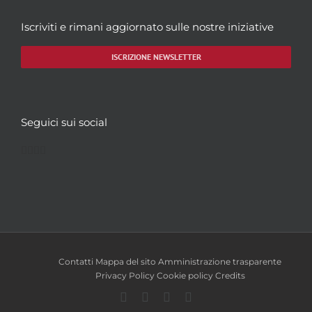
Tipologia iconografica
-
Figura
-
Iscriviti e rimani aggiornato sulle nostre iniziative
Note
-
Immagini
ISCRIZIONE NEWSLETTER
Seguici sui social
Facebook
Twitter
YouTube
Instagram
Contatti
Mappa del sito
Amministrazione trasparente
Privacy Policy
Cookie policy
Credits
Facebook
Twitter
YouTube
Instagram