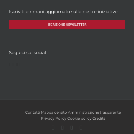
Note
-
Iscriviti e rimani aggiornato sulle nostre iniziative
Tipo del verso/del controsigillo
Sigillo di
-
ISCRIZIONE NEWSLETTER
Datazione
-
Caratteristiche fisiche
cera -
Modo di apposizione
cordone dorato
Forma
-
Seguici sui social
Tipologia diplomatico-
-
giuridica
Facebook
Twitter
YouTube
Instagram
Legenda
-
Tipologia iconografica
-
Figura
-
Note
-
Immagini
Contatti
Mappa del sito
Amministrazione trasparente
Privacy Policy
Cookie policy
Credits
Facebook
Twitter
YouTube
Instagram