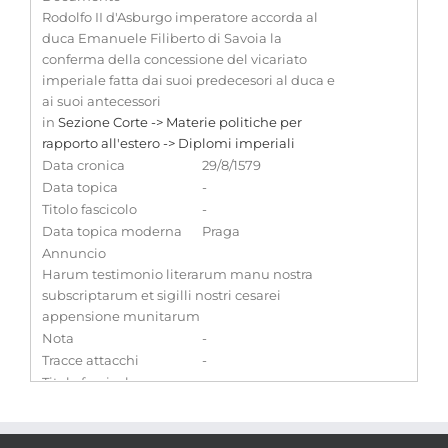
Rodolfo II d'Asburgo imperatore accorda al
duca Emanuele Filiberto di Savoia la
conferma della concessione del vicariato
imperiale fatta dai suoi predecesori al duca e
ai suoi antecessori
in
Sezione Corte -> Materie politiche per
rapporto all'estero -> Diplomi imperiali
Data cronica
29/8/1579
Data topica
-
Titolo fascicolo
-
Data topica moderna
Praga
Annuncio
Harum testimonio literarum manu nostra
subscriptarum et sigilli nostri cesarei
appensione munitarum
Nota
-
Tracce attacchi
-
Titolo fascicolo
-
precedente
Mazzo
16
Numero fascicolo
2