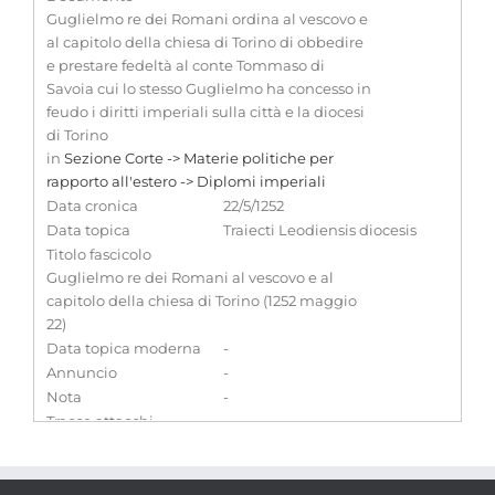
Guglielmo re dei Romani ordina al vescovo e
al capitolo della chiesa di Torino di obbedire
e prestare fedeltà al conte Tommaso di
Savoia cui lo stesso Guglielmo ha concesso in
feudo i diritti imperiali sulla città e la diocesi
di Torino
in
Sezione Corte -> Materie politiche per
rapporto all'estero -> Diplomi imperiali
Data cronica
22/5/1252
Data topica
Traiecti Leodiensis diocesis
Titolo fascicolo
Guglielmo re dei Romani al vescovo e al
capitolo della chiesa di Torino (1252 maggio
22)
Data topica moderna
-
Annuncio
-
Nota
-
Tracce attacchi
Fori per il passaggio del cordone
Titolo fascicolo
-
precedente