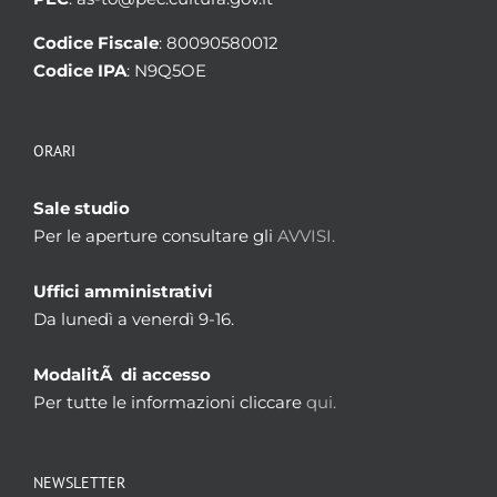
Sigillo di
-
Datazione
-
Codice Fiscale
: 80090580012
Caratteristiche fisiche
- -
Codice IPA
: N9Q5OE
Modo di apposizione
-
Forma
-
Tipologia diplomatico-
-
ORARI
giuridica
Legenda
-
Sale studio
Tipologia iconografica
-
Figura
-
Per le aperture consultare gli
AVVISI.
Note
-
Immagini
Nessuna immagine disponibile
Uffici amministrativi
Da lunedì a venerdì 9-16.
ModalitÃ di accesso
Per tutte le informazioni cliccare
qui.
NEWSLETTER