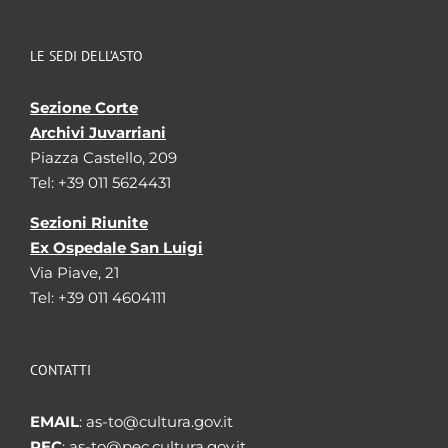
Mazzo
2
Numero fascicolo
6
LE SEDI DELL’ASTO
Sigilli associati al documento
Sezione Corte
Archivi Juvarriani
Tipo del recto
Piazza Castello, 209
Sigillo di
Guglielmo re dei Romani
Datazione
1252
Tel: +39 011 5624431
Caratteristiche fisiche
- -
Sezioni Riunite
Modo di apposizione
-
Forma
-
Ex Ospedale San Luigi
Tipologia diplomatico-
-
Via Piave, 21
giuridica
Tel: +39 011 4604111
Tipologia diplomatico-
-
giuridica
Legenda
-
CONTATTI
Figura
-
Note
-
EMAIL
: as-to@cultura.gov.it
Tipo del verso/del controsigillo
PEC
: as-to@pec.cultura.gov.it