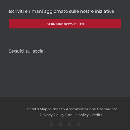
Iscriviti e rimani aggiornato sulle nostre iniziative
ISCRIZIONE NEWSLETTER
Seguici sui social
Facebook
Twitter
YouTube
Instagram
Contatti
Mappa del sito
Amministrazione trasparente
Privacy Policy
Cookie policy
Credits
Facebook
Twitter
YouTube
Instagram