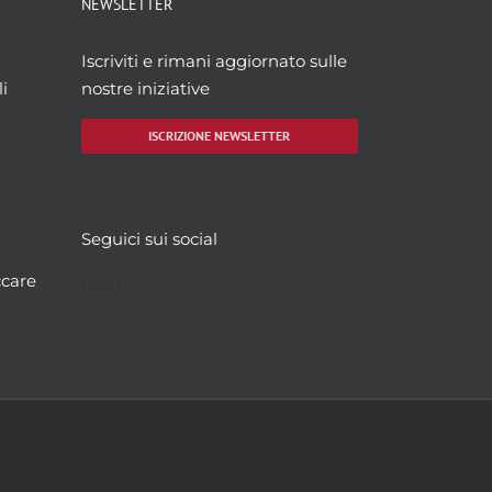
NEWSLETTER
Iscriviti e rimani aggiornato sulle
i
nostre iniziative
ISCRIZIONE NEWSLETTER
Seguici sui social
Facebook
Twitter
YouTube
Instagram
ccare