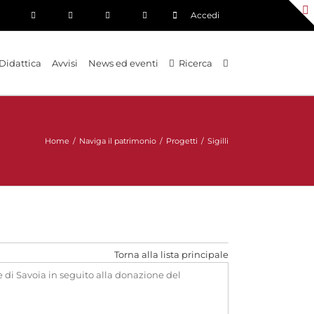
Accedi
Didattica
Avvisi
News ed eventi
Ricerca
Home
/
Naviga il patrimonio
/
Progetti
/
Sigilli
Torna alla lista principale
 di Savoia in seguito alla donazione del