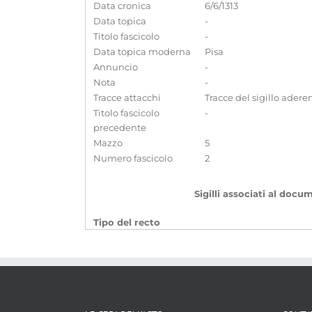
Data cronica
6/6/1313
Data topica
-
Titolo fascicolo
-
Data topica moderna
Pisa
Annuncio
-
Nota
-
Tracce attacchi
Tracce del sigillo ader
Titolo fascicolo
-
precedente
Mazzo
5
Numero fascicolo
2
Sigilli associati al doc
Tipo del recto
Sigillo di
Enrico VII imperatore
Datazione
1313
Caratteristiche fisiche
- -
Modo di apposizione
-
Forma
-