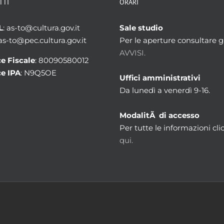
TTI
ORARI
L
: as-to@cultura.gov.it
Sale studio
 as-to@pec.cultura.gov.it
Per le aperture consultare gl
AVVISI.
e Fiscale
: 80090580012
e IPA
: N9Q5OE
Uffici amministrativi
Da lunedì a venerdì 9-16.
ModalitÃ di accesso
Per tutte le informazioni cli
qui.
ponibile