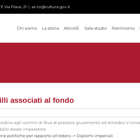
 Via Piave, 21
|
as-to@cultura.gov.it
Chi siamo
La storia
AttivitÃ
Sale studio
Patrimonio
lli associati al fondo
 ordina agli uomini di Riva di prestare giuramento ad Amedeo V conte
 dallo stesso imperatore
rie politiche per rapporto all'estero -> Diplomi imperiali