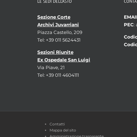
LE SEDI DELL’ASTO
CONTA
Tipologia diplomatico-
-
giuridica
Tipologia diplomatico-
-
Sezione Corte
EMAI
giuridica
Archivi Juvarriani
PEC
:
Legenda
-
Piazza Castello, 209
Figura
-
Codic
Tel: +39 011 5624431
Note
-
Codic
Sezioni Riunite
Tipo del verso/del controsigillo
Ex Ospedale San Luigi
Sigillo di
-
Via Piave, 21
Datazione
-
Caratteristiche fisiche
- -
Tel: +39 011 4604111
Modo di apposizione
-
Forma
-
Tipologia diplomatico-
-
giuridica
Legenda
-
Tipologia iconografica
-
Figura
-
Contatti
Note
-
Mappa del sito
Immagini
Nessuna immagine dis
Amministrazione trasparente