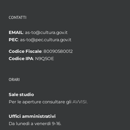
CONTATTI
EMAIL
: as-to@cultura.gov.it
PEC
: as-to@pec.cultura.gov.it
Codice Fiscale
: 80090580012
Codice IPA
: N9Q5OE
ORARI
Sale studio
Per le aperture consultare gli
AVVISI.
Uffici amministrativi
Da lunedì a venerdì 9-16.