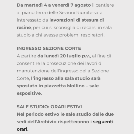
Da martedì 4 a venerdì 7 agosto
il cantiere
al piano terra delle Sezioni Riunite sarà
interessato da
lavorazioni di stesura di
resine
, per cui si sconsiglia di recarsi in sala
studio a chi avesse problemi respiratori .
INGRESSO SEZIONE CORTE
A partire
da lunedì 20 luglio p.v.
, al fine di
consentire la prosecuzione dei lavori di
manutenzione dell’ingresso della Sezione
Corte,
l’ingresso alla sala studio sarà
spostato in piazzetta Mollino – sale
espositive.
SALE STUDIO: ORARI ESTIVI
Nel periodo estivo le sale studio delle due
sedi dell’Archivio rispetteranno i
seguenti
orari
.