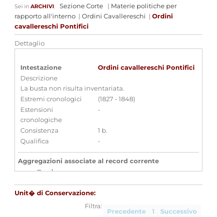
Sezione Corte
|
Materie politiche per
Sei in
ARCHIVI
:
rapporto all'interno
|
Ordini Cavallereschi
|
Ordini
cavallereschi Pontifici
Dettaglio
Intestazione
Ordini cavallereschi Pontifici
Descrizione
La busta non risulta inventariata.
Estremi cronologici
(1827 - 1848)
Estensioni
-
cronologiche
Consistenza
1 b.
Qualifica
-
Aggregazioni associate al record corrente
Temi
Casa Savoia - Ordini cavallereschi
Parole chiave
Unit� di Conservazione:
Casa Savoia
Ordini cavallereschi
Filtra:
Precedente
1
Successivo