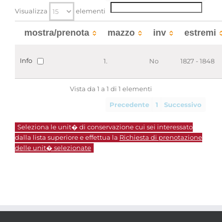
Visualizza
elementi
mostra/prenota
mazzo
inv
estremi
Info
1.
No
1827 - 1848
Vista da 1 a 1 di 1 elementi
Precedente
1
Successivo
Seleziona le unit� di conservazione cui sei interessato
dalla lista superiore e effettua la
Richiesta di prenotazione
delle unit� selezionate