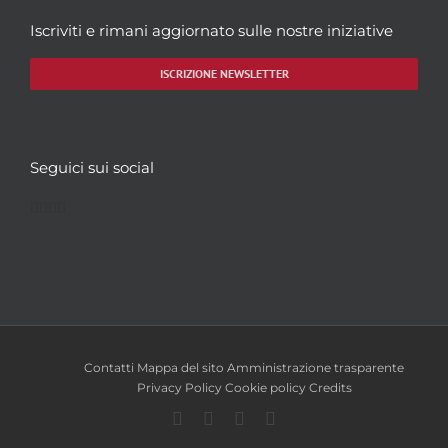
Iscriviti e rimani aggiornato sulle nostre iniziative
ISCRIZIONE NEWSLETTER
Seguici sui social
Facebook
Twitter
YouTube
Instagram
Contatti
Mappa del sito
Amministrazione trasparente
Privacy Policy
Cookie policy
Credits
Facebook
Twitter
YouTube
Instagram