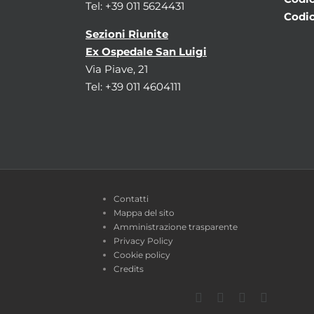
Tel: +39 011 5624431
Codic
Sezioni Riunite
Ex Ospedale San Luigi
Via Piave, 21
Tel: +39 011 4604111
Contatti
Mappa del sito
Amministrazione trasparente
Privacy Policy
Cookie policy
Credits
Facebook
Twitter
YouTube
Instagra