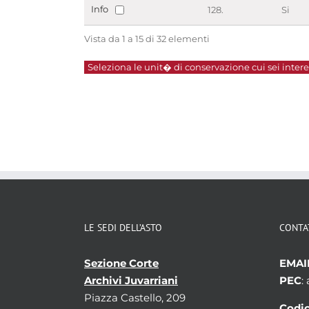
Info
128.
Si
Vista da 1 a 15 di 32 elementi
Seleziona le unit� di conservazione cui sei interes
LE SEDI DELL’ASTO
CONTA
Sezione Corte
EMAI
Archivi Juvarriani
PEC
:
Piazza Castello, 209
Codic