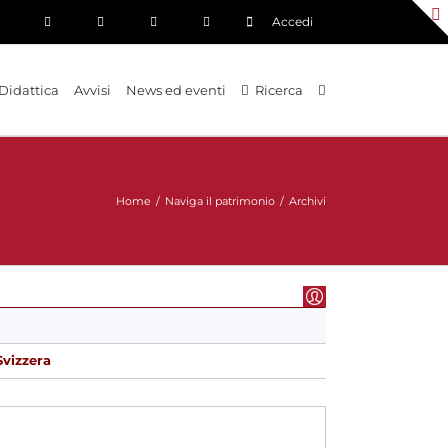
Accedi
Didattica
Avvisi
News ed eventi
Ricerca
Home
/
Naviga il patrimonio
/
Archivi
Svizzera