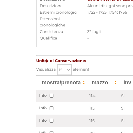
Descrizione
Alcuni disegni sono priv
Estremi cronologici
1722 - 1723; 1754; 1756
Estensioni
-
cronologiche
Consistenza
32 fogli
Qualifica
-
Unit� di Conservazione:
Visualizza
elementi
mostra/prenota
mazzo
inv
Info
114.
Si
Info
115.
Si
Info
116.
Si
Info