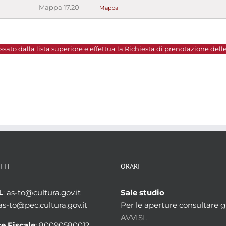
Mappa 17.20
Mappa
sato dalla lista superiore e effettua la
Richiesta di prenotazione dell
TTI
ORARI
L
: as-to@cultura.gov.it
Sale studio
 as-to@pec.cultura.gov.it
Per le aperture consultare gl
AVVISI.
e Fiscale
: 80090580012