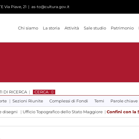
 Via Piave, 21
|
as-to@cultura.gov.it
Chi siamo
La storia
Attività
Sale studio
Patrimonio
I DI RICERCA
|
CERCA
orte
|
Sezioni Riunite
Complessi di Fondi
Temi
Parole chiave
e disegni
|
Ufficio Topografico dello Stato Maggiore
|
Confini con la 
a