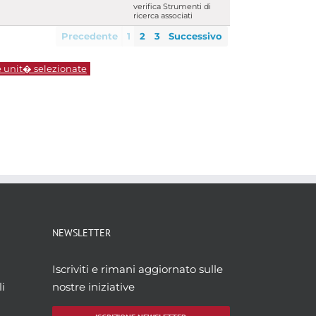
verifica Strumenti di
ricerca associati
Precedente
1
2
3
Successivo
e unit� selezionate
NEWSLETTER
Iscriviti e rimani aggiornato sulle
i
nostre iniziative