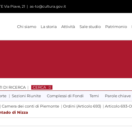
 Via Piave, 21
|
as-to@cultura.gov.it
Chi siamo
La storia
Attività
Sale studio
Patrimonio
I DI RICERCA
|
CERCA
orte
|
Sezioni Riunite
Complessi di Fondi
Temi
Parole chiave
|
Camera dei conti di Piemonte
|
Ordini (Articolo 693)
|
Articolo 693-O
ntado di Nizza