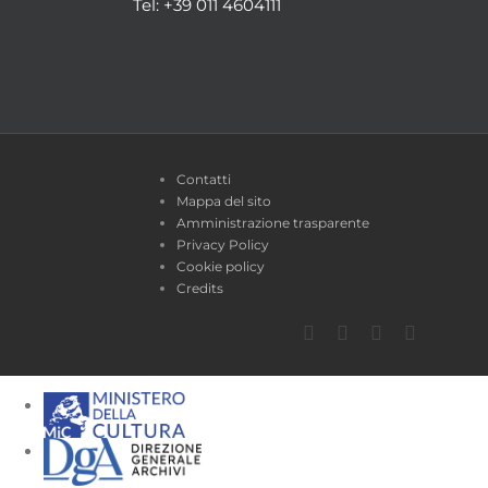
Tel: +39 011 4604111
Contatti
Mappa del sito
Amministrazione trasparente
Privacy Policy
Cookie policy
Credits
Facebook
Twitter
YouTube
Instagra