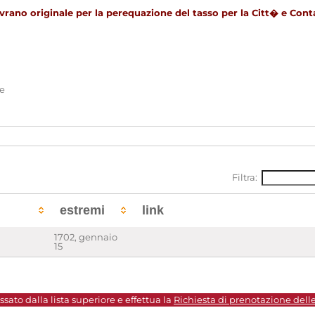
rano originale per la perequazione del tasso per la Citt� e Cont
ne
Filtra:
estremi
link
1702, gennaio
15
sato dalla lista superiore e effettua la
Richiesta di prenotazione dell