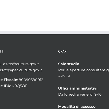
TTI
ORARI
L
: as-to@cultura.gov.it
Sale studio
 as-to@pec.cultura.gov.it
Per le aperture consultare gl
AVVISI.
e Fiscale
: 80090580012
e IPA
: N9Q5OE
Uffici amministrativi
Da lunedì a venerdì 9-16.
Modalità di accesso