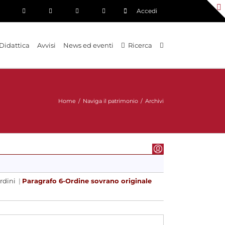
Accedi
Didattica
Avvisi
News ed eventi
Ricerca
Home
/
Naviga il patrimonio
/
Archivi
rdini
|
Paragrafo 6-Ordine sovrano originale