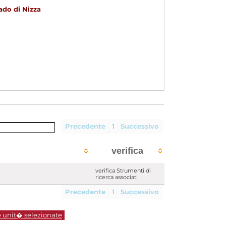
ado di Nizza
Precedente
1
Successivo
verifica
verifica Strumenti di
ricerca associati
Precedente
1
Successivo
e unit� selezionate