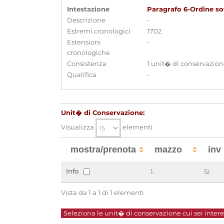
Intestazione
Paragrafo 6-Ordine sov
Descrizione
-
Estremi cronologici
1702
Estensioni
-
cronologiche
Consistenza
1 unit� di conservazio
Qualifica
-
Unit� di Conservazione:
Visualizza
elementi
mostra/prenota
mazzo
inv
Info
1.
Si
Vista da 1 a 1 di 1 elementi
Seleziona le unit� di conservazione cui sei interes