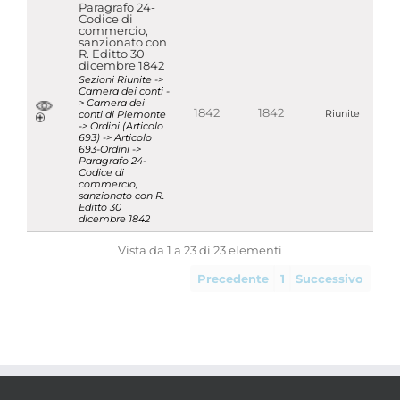
Paragrafo 24-
Codice di
commercio,
sanzionato con
R. Editto 30
dicembre 1842
Sezioni Riunite ->
Camera dei conti -
> Camera dei
1842
1842
conti di Piemonte
Riunite
-> Ordini (Articolo
693) -> Articolo
693-Ordini ->
Paragrafo 24-
Codice di
commercio,
sanzionato con R.
Editto 30
dicembre 1842
Vista da 1 a 23 di 23 elementi
Precedente
1
Successivo