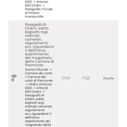
693) -> Articolo
693-Ordini ->
Paragrafo 7-Gride
di Milano
manoscritte
Paragrafo 8-
Ordini, editti,
biglietti regi,
ordinati
camerali,
regolamenti
ecc..riguardanti
il definitivo
stabilimento
del magistrato
della Camera di
Piemonte
Sezioni Riunite ->
Camera dei conti -
> Camera dei
1700
1723
Riunite
conti di Piemonte
-> Ordini (Articolo
693) -> Articolo
693-Ordini ->
Paragrafo 8-
Ordini, editti,
biglietti regi,
ordinati camerali,
regolamenti
ecc..riguardanti il
definitivo
stabilimento del
magistrato della