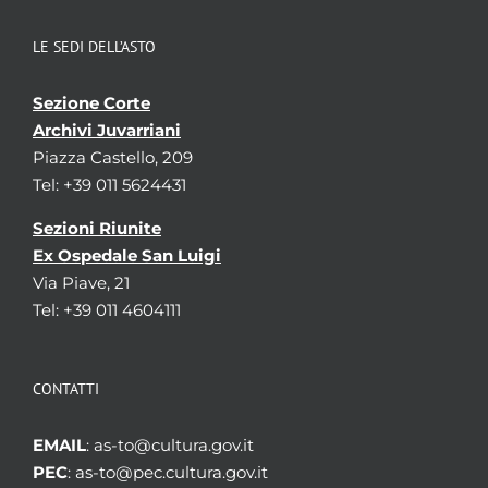
LE SEDI DELL’ASTO
Sezione Corte
Archivi Juvarriani
Piazza Castello, 209
Tel: +39 011 5624431
Sezioni Riunite
Ex Ospedale San Luigi
Via Piave, 21
Tel: +39 011 4604111
CONTATTI
EMAIL
: as-to@cultura.gov.it
PEC
: as-to@pec.cultura.gov.it