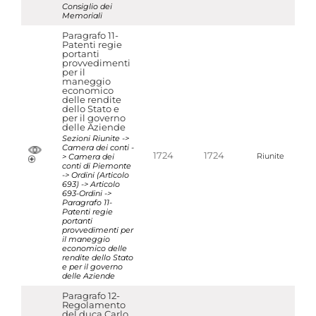
Consiglio dei
Memoriali
Paragrafo 11-
Patenti regie
portanti
provvedimenti
per il
maneggio
economico
delle rendite
dello Stato e
per il governo
delle Aziende
Sezioni Riunite ->
Camera dei conti -
1724
1724
> Camera dei
Riunite
conti di Piemonte
-> Ordini (Articolo
693) -> Articolo
693-Ordini ->
Paragrafo 11-
Patenti regie
portanti
provvedimenti per
il maneggio
economico delle
rendite dello Stato
e per il governo
delle Aziende
Paragrafo 12-
Regolamento
del duca Carlo