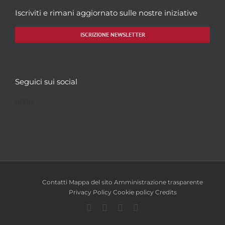
Iscriviti e rimani aggiornato sulle nostre iniziative
ISCRIZIONE NEWSLETTER
Seguici sui social
Facebook
Twitter
YouTube
Instagram
Contatti
Mappa del sito
Amministrazione trasparente
Privacy Policy
Cookie policy
Credits
Facebook
Twitter
YouTube
Instagram