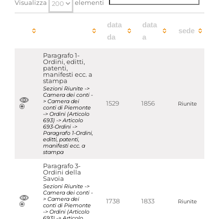
Visualizza
elementi
data
data
sede
da
a
Paragrafo 1-
Ordini, editti,
patenti,
manifesti ecc. a
stampa
Sezioni Riunite ->
Camera dei conti -
> Camera dei
1529
1856
Riunite
conti di Piemonte
-> Ordini (Articolo
693) -> Articolo
693-Ordini ->
Paragrafo 1-Ordini,
editti, patenti,
manifesti ecc. a
stampa
Paragrafo 3-
Ordini della
Savoia
Sezioni Riunite ->
Camera dei conti -
> Camera dei
1738
1833
Riunite
conti di Piemonte
-> Ordini (Articolo
693) -> Articolo