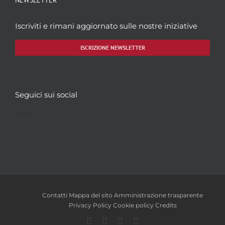
NEWSLETTER
Iscriviti e rimani aggiornato sulle nostre iniziative
ISCRIZIONE NEWSLETTER
Seguici sui social
Facebook
Twitter
YouTube
Instagram
Contatti
Mappa del sito
Amministrazione trasparente
Privacy Policy
Cookie policy
Credits
Facebook
Twitter
YouTube
Instagram