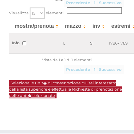
Precedente
1
Successivo
Visualizza
elementi
mostra/prenota
mazzo
inv
estremi
Info
1.
Si
1786-1789
Vista da 1 a 1 di 1 elementi
Precedente
1
Successivo
Seleziona le unit� di conservazione cui sei interessato
dalla lista superiore e effettua la
Richiesta di prenotazione
delle unit� selezionate