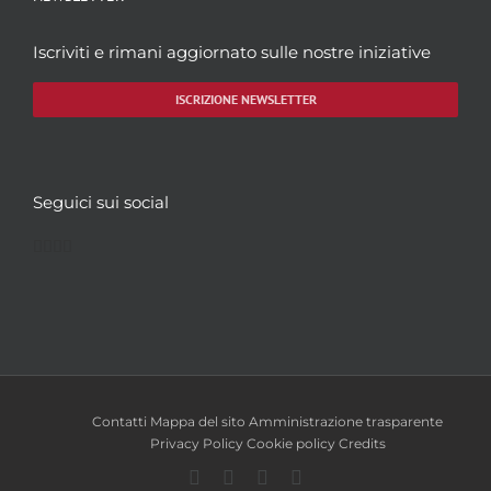
Iscriviti e rimani aggiornato sulle nostre iniziative
ISCRIZIONE NEWSLETTER
Seguici sui social
Facebook
Twitter
YouTube
Instagram
Contatti
Mappa del sito
Amministrazione trasparente
Privacy Policy
Cookie policy
Credits
Facebook
Twitter
YouTube
Instagram