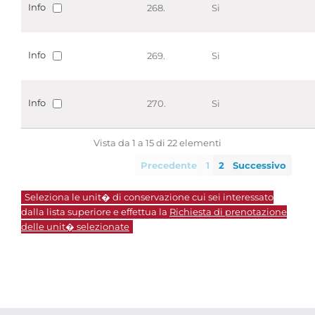
Info
268.
Si
Info
269.
Si
Info
270.
Si
Vista da 1 a 15 di 22 elementi
Precedente
1
2
Successivo
Seleziona le unit� di conservazione cui sei interessato
dalla lista superiore e effettua la
Richiesta di prenotazione
delle unit� selezionate