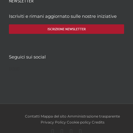
NEWSLETTER
Iscriviti e rimani aggiornato sulle nostre iniziative
ISCRIZIONE NEWSLETTER
Seguici sui social
Facebook
Twitter
YouTube
Instagram
Contatti
Mappa del sito
Amministrazione trasparente
Privacy Policy
Cookie policy
Credits
Facebook
Twitter
YouTube
Instagram