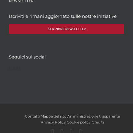
NEWSLETTER
Iscriviti e rimani aggiornato sulle nostre iniziative
ISCRIZIONE NEWSLETTER
Seguici sui social
Facebook
Twitter
YouTube
Instagram
Contatti
Mappa del sito
Amministrazione trasparente
Privacy Policy
Cookie policy
Credits
Facebook
Twitter
YouTube
Instagram