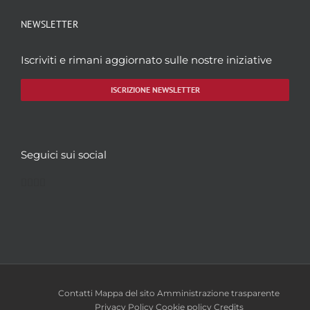
NEWSLETTER
Iscriviti e rimani aggiornato sulle nostre iniziative
ISCRIZIONE NEWSLETTER
Seguici sui social
Facebook
Twitter
YouTube
Instagram
Contatti
Mappa del sito
Amministrazione trasparente
Privacy Policy
Cookie policy
Credits