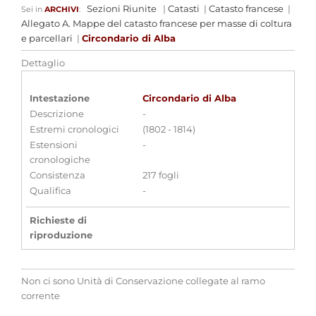
Sezioni Riunite
|
Catasti
|
Catasto francese
|
Sei in
ARCHIVI
:
Allegato A. Mappe del catasto francese per masse di coltura
e parcellari
|
Circondario di Alba
Dettaglio
Intestazione
Circondario di Alba
Descrizione
-
Estremi cronologici
(1802 - 1814)
Estensioni
-
cronologiche
Consistenza
217 fogli
Qualifica
-
Richieste di
riproduzione
Nel caso di richieste di
riproduzione si prega di
Non ci sono Unità di Conservazione collegate al ramo
compilare il modulo presente
corrente
sul sito di questo Istituto avendo