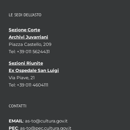
LE SEDI DELL’ASTO
Sezione Corte
Archivi Juvarriani
Piazza Castello, 209
Tel: +39 011 5624431
Sezioni Riunite
Ex Ospedale San Luigi
Via Piave, 21
Tel: +39 011 4604111
CONTATTI
EMAIL
: as-to@cultura.gov.it
PEC
: as-to@pec.cultura.gov.it