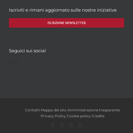
Iscriviti e rimani aggiornato sulle nostre iniziative
ISCRIZIONE NEWSLETTER
Seguici sui social
Facebook
Twitter
YouTube
Instagram
Contatti
Mappa del sito
Amministrazione trasparente
Privacy Policy
Cookie policy
Credits
Facebook
Twitter
YouTube
Instagram