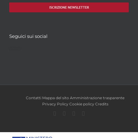
ISCRIZIONE NEWSLETTER
Seguici sui social
Facebook
Twitter
YouTube
Instagram
Contatti
Mappa del sito
Amministrazione trasparente
Privacy Policy
Cookie policy
Credits
Facebook
Twitter
YouTube
Instagram