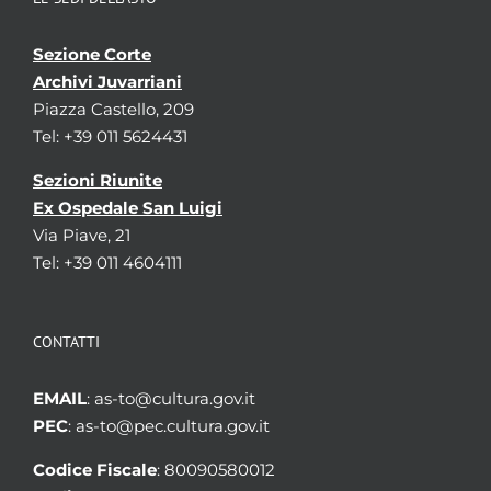
Sezione Corte
Archivi Juvarriani
Piazza Castello, 209
Tel: +39 011 5624431
Sezioni Riunite
Ex Ospedale San Luigi
Via Piave, 21
Tel: +39 011 4604111
CONTATTI
EMAIL
: as-to@cultura.gov.it
PEC
: as-to@pec.cultura.gov.it
Codice Fiscale
: 80090580012