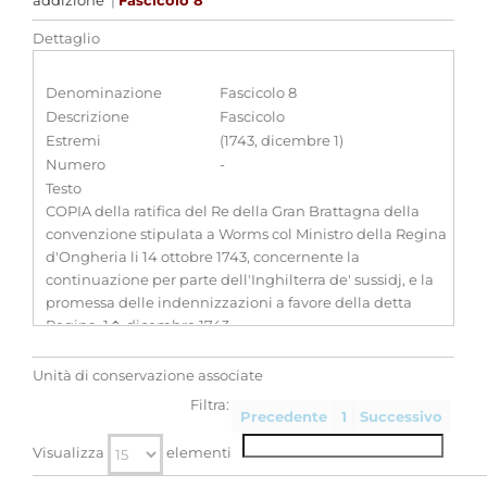
addizione
|
Fascicolo 8
Dettaglio
Denominazione
Fascicolo 8
Descrizione
Fascicolo
Estremi
(1743, dicembre 1)
Numero
-
Testo
COPIA della ratifica del Re della Gran Brattagna della
convenzione stipulata a Worms col Ministro della Regina
d'Ongheria li 14 ottobre 1743, concernente la
continuazione per parte dell'Inghilterra de' sussidj, e la
promessa delle indennizzazioni a favore della detta
Regina. 1� dicembre 1743
Classificazione
-
Unità di conservazione associate
Filtra:
Precedente
1
Successivo
Visualizza
elementi