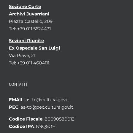
Sezione Corte
Archivi Juvarriani
Piazza Castello, 209
Tel: +39 011 5624431
Sezioni Riunite
Ex Ospedale San Luigi
Via Piave, 21
Tel: +39 011 4604111
CONTATTI
EMAIL
: as-to@cultura.gov.it
PEC
: as-to@pec.cultura.gov.it
Codice Fiscale
: 80090580012
Codice IPA
: N9Q5OE