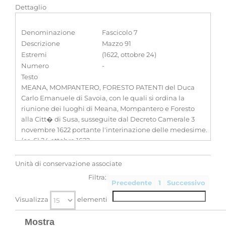
Dettaglio
Denominazione
Fascicolo 7
Descrizione
Mazzo 91
Estremi
(1622, ottobre 24)
Numero
-
Testo
MEANA, MOMPANTERO, FORESTO PATENTI del Duca
Carlo Emanuele di Savoia, con le quali si ordina la
riunione dei luoghi di Meana, Mompantero e Foresto
alla Citt� di Susa, susseguite dal Decreto Camerale 3
novembre 1622 portante l'interinazione delle medesime.
(cc. 6) 24 ottobre 1622
Classificazione
-
Unità di conservazione associate
Filtra:
Precedente
1
Successivo
Visualizza
elementi
Mostra