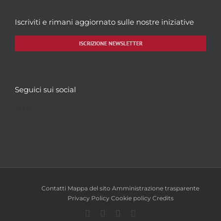
Iscriviti e rimani aggiornato sulle nostre iniziative
ISCRIZIONE NEWSLETTER
Seguici sui social
Facebook
Twitter
YouTube
Instagram
Contatti
Mappa del sito
Amministrazione trasparente
Privacy Policy
Cookie policy
Credits
Facebook
Twitter
YouTube
Instagram