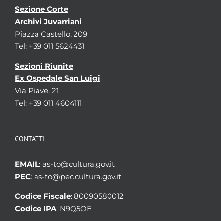
Sezione Corte
Archivi Juvarriani
Piazza Castello, 209
Tel: +39 011 5624431
Sezioni Riunite
Ex Ospedale San Luigi
Via Piave, 21
Tel: +39 011 4604111
CONTATTI
EMAIL
: as-to@cultura.gov.it
PEC
: as-to@pec.cultura.gov.it
Codice Fiscale
: 80090580012
Codice IPA
: N9Q5OE