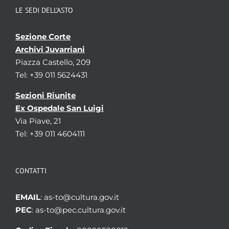
LE SEDI DELL’ASTO
Sezione Corte
Archivi Juvarriani
Piazza Castello, 209
Tel: +39 011 5624431
Sezioni Riunite
Ex Ospedale San Luigi
Via Piave, 21
Tel: +39 011 4604111
CONTATTI
EMAIL
: as-to@cultura.gov.it
PEC
: as-to@pec.cultura.gov.it