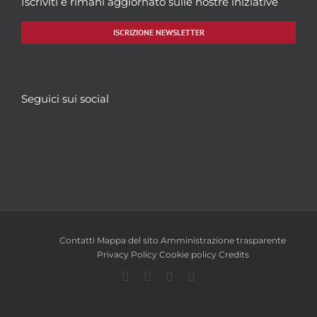
Iscriviti e rimani aggiornato sulle nostre iniziative
ISCRIZIONE NEWSLETTER
Seguici sui social
Facebook
Twitter
YouTube
Instagram
Contatti
Mappa del sito
Amministrazione trasparente
Privacy Policy
Cookie policy
Credits
Facebook
Twitter
YouTube
Instagram