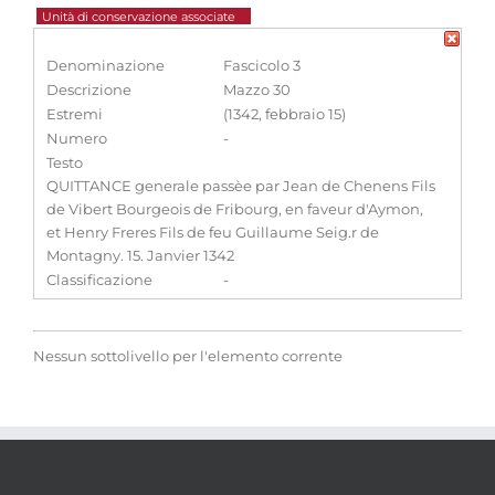
Unità di conservazione associate
Denominazione
Fascicolo 3
Descrizione
Mazzo 30
Estremi
(1342, febbraio 15)
Numero
-
Testo
QUITTANCE generale passèe par Jean de Chenens Fils
de Vibert Bourgeois de Fribourg, en faveur d'Aymon,
et Henry Freres Fils de feu Guillaume Seig.r de
Montagny. 15. Janvier 1342
Classificazione
-
Nessun sottolivello per l'elemento corrente