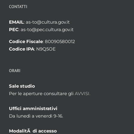
CONTATTI
EMAIL
: as-to@cultura.gov.it
PEC
: as-to@pec.cultura.gov.it
Codice Fiscale
: 80090580012
Codice IPA
: N9Q5OE
ORARI
Sale studio
Per le aperture consultare gli
AVVISI.
Uffici amministrativi
Da lunedì a venerdì 9-16.
ModalitÃ di accesso