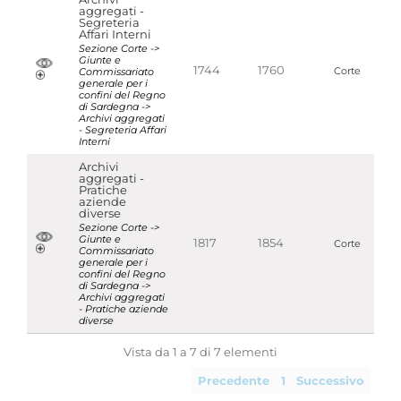
aggregati -
Segreteria
Affari Interni
Sezione Corte ->
Giunte e
1744
1760
Commissariato
Corte
generale per i
confini del Regno
di Sardegna ->
Archivi aggregati
- Segreteria Affari
Interni
Archivi
aggregati -
Pratiche
aziende
diverse
Sezione Corte ->
Giunte e
1817
1854
Corte
Commissariato
generale per i
confini del Regno
di Sardegna ->
Archivi aggregati
- Pratiche aziende
diverse
Vista da 1 a 7 di 7 elementi
Precedente
1
Successivo