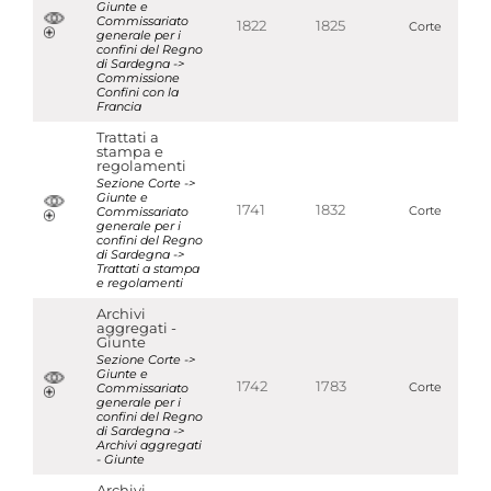
Giunte e
Commissariato
1822
1825
Corte
generale per i
confini del Regno
di Sardegna ->
Commissione
Confini con la
Francia
Trattati a
stampa e
regolamenti
Sezione Corte ->
Giunte e
1741
1832
Commissariato
Corte
generale per i
confini del Regno
di Sardegna ->
Trattati a stampa
e regolamenti
Archivi
aggregati -
Giunte
Sezione Corte ->
Giunte e
1742
1783
Commissariato
Corte
generale per i
confini del Regno
di Sardegna ->
Archivi aggregati
- Giunte
Archivi