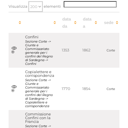
Qualifica
-
Visualizza
elementi
Produttori di archivi associati
data
data
Commissariato Generale dei Confini
[
Enti
]
sede
da
a
Strumenti di ricerca associati
Confini
Sezione Corte ->
Giunte e
Commissariato generale per i confini e giunte
Commissariato
1353
1862
Corte
dei confini [Inventario n. 155]
generale per i
confini del Regno
di Sardegna ->
Aggregazioni associate al record corrente
Confini
Temi
Copialettere e
corrispondenza
Politica e Amministrazione
Sezione Corte ->
Parole chiave
Giunte e
Commissariato
1770
1854
Corte
Confini
generale per i
confini del Regno
di Sardegna ->
Visualizza tutte le unità archivistiche
Copialettere e
corrispondenza
Commissione
Confini con la
Francia
Sezione Corte ->