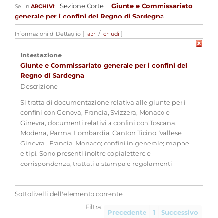
Sezione Corte
|
Giunte e Commissariato
Sei in
ARCHIVI
:
generale per i confini del Regno di Sardegna
[
/
]
Informazioni di Dettaglio
apri
chiudi
Intestazione
Giunte e Commissariato generale per i confini del
Regno di Sardegna
Descrizione
Si tratta di documentazione relativa alle giunte per i
confini con Genova, Francia, Svizzera, Monaco e
Ginevra, documenti relativi a confini con:Toscana,
Modena, Parma, Lombardia, Canton Ticino, Vallese,
Ginevra , Francia, Monaco; confini in generale; mappe
e tipi. Sono presenti inoltre copialettere e
corrispondenza, trattati a stampa e regolamenti
Estremi cronologici
secc. XVIII - XIX
Estensioni
-
Sottolivelli dell'elemento corrente
cronologiche
Filtra:
Consistenza
90 bb.
Precedente
1
Successivo