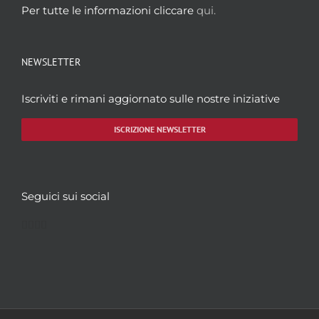
Per tutte le informazioni cliccare
qui.
NEWSLETTER
Iscriviti e rimani aggiornato sulle nostre iniziative
ISCRIZIONE NEWSLETTER
Seguici sui social
Facebook
Twitter
YouTube
Instagram